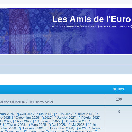
Les Amis de l'Euro
Le forum internet de l'association (réservé aux membres
SUJETS
100
olutions du forum ? Tout se trouve ici.
3
Mars 2026
,
Avril 2026
,
Mai 2026
,
Juin 2026
,
Juillet 2026
,
e 2026
,
Décembre 2026
,
2027
,
Janvier 2027
,
Février 2027
,
llet 2027
,
Aout 2027
,
Septembre 2027
,
Octobre 2027
,
8
,
Février 2028
,
Mars 2028
,
Avril 2028
,
Mai 2028
,
Juin
tobre 2028
,
Novembre 2028
,
Décembre 2028
,
2029
,
Janvier
29
,
Juin 2029
,
Juillet 2029
,
Aout 2029
,
Septembre 2029
,