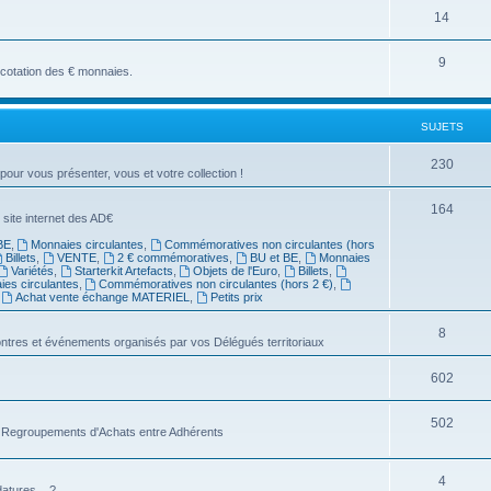
14
9
a cotation des € monnaies.
SUJETS
230
 pour vous présenter, vous et votre collection !
164
 site internet des AD€
BE
,
Monnaies circulantes
,
Commémoratives non circulantes (hors
Billets
,
VENTE
,
2 € commémoratives
,
BU et BE
,
Monnaies
Variétés
,
Starterkit Artefacts
,
Objets de l'Euro
,
Billets
,
es circulantes
,
Commémoratives non circulantes (hors 2 €)
,
,
Achat vente échange MATERIEL
,
Petits prix
8
ntres et événements organisés par vos Délégués territoriaux
602
502
es Regroupements d'Achats entre Adhérents
4
atures... ?