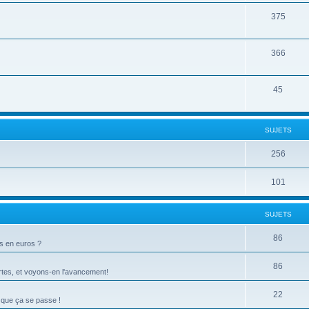
375
366
45
SUJETS
256
101
SUJETS
86
ts en euros ?
86
tes, et voyons-en l'avancement!
22
 que ça se passe !