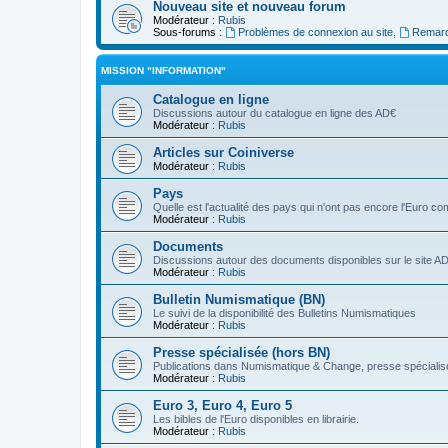
Nouveau site et nouveau forum
Modérateur :
Rubis
Sous-forums :
Problèmes de connexion au site
,
Remarq
MISSION "INFORMATION"
Catalogue en ligne
Discussions autour du catalogue en ligne des AD€
Modérateur :
Rubis
Articles sur Coiniverse
Modérateur :
Rubis
Pays
Quelle est l'actualité des pays qui n'ont pas encore l'Euro 
Modérateur :
Rubis
Documents
Discussions autour des documents disponibles sur le site A
Modérateur :
Rubis
Bulletin Numismatique (BN)
Le suivi de la disponibilité des Bulletins Numismatiques
Modérateur :
Rubis
Presse spécialisée (hors BN)
Publications dans Numismatique & Change, presse spécialisé
Modérateur :
Rubis
Euro 3, Euro 4, Euro 5
Les bibles de l'Euro disponibles en librairie.
Modérateur :
Rubis