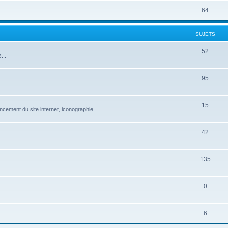
64
SUJETS
52
...
95
15
ncement du site internet, iconographie
42
135
0
6