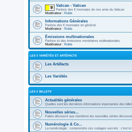
Vatican - Vatican
Parlons des € monnaies de nos amis du Vatican
Modérateur :
Rubis
Informations Générales
Parlons des € monnaies en général
Modérateur :
Rubis
Émissions multinationales
Parlons ici des émissions monétaires multinationales.
Modérateur :
Rubis
LES € VARIÉTÉS ET ARTÉFACTS
Les Artéfacts
Les Variétés
LES € BILLETS
Actualités générales
Quelles sont les dernières informations importantes des bille
Nouvelles séries...
Faites découvrir aux membres les nouvelles séries découver
Numérologie & Co...
La numérologie : comprendre ces codages secrets : c'est ici