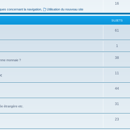
16
ues concernant la navigation
,
Utilisation du nouveau site
SUJETS
61
1
38
comme monnaie ?
11
D€
44
31
e étrangère etc.
23