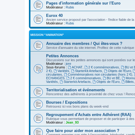
Pages d'information générale sur l'Euro
Modérateur :
Rubis
Eurox 40
Ancien service proposé par l'association - l'indice fiable de l
Modérateur :
Rubis
MISSION "ANIMATION"
Annuaire des membres / Qui êtes-vous ?
Service d'annuaire du site internet. Profitez de cette rubrique
Petites Annonces
Discussions sur les petites annonces qui sont postées sur le
Modérateur :
jore
Sous-forums :
ACHAT
,
2 € commémoratives
,
BU et 
2 €)
,
Variétés
,
Starterkit Artefacts
,
Objets de l'Euro
,
circulantes
,
Commémoratives non circulantes (hors 2 €)
,
ECHANGES
,
2 € commémoratives
,
BU et BE
,
Monnai
Variétés
,
Starterkit Artefacts
,
Objets de l'Euro
,
Billets
Territorialisation et événements
Rencontrez des adhérents à proximité de chez vous ! Renco
Bourses / Expositions
Retrouvez ici vos bons plans du week-end
Regroupement d'Achats entre Adhérent (RAA)
Rubrique vous permettant de proposer et de participer à d
Modérateur :
Jean_93
Que faire pour aider mon association ?
Comment apporter son aide à l'association, bénévolat, candid