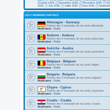
Octobre 2029
,
Novembre 2029
,
Décembre 2029
,
20
2030
,
Juin 2030
,
Juillet 2030
,
Aout 2030
,
Septemb
LES € MONNAIES PAR PAYS
Allemagne - Germany
Parlons des € monnaies de nos amis allemands
Modérateur :
Rubis
Andorre - Andorra
Parlons des € monnaies de nos amis andorrans
Modérateur :
Rubis
Autriche - Austria
Parlons des € monnaies de nos amis autrichiens
Modérateur :
Rubis
Belgique - Belgium
Parlons des € monnaies de nos amis belges
Modérateur :
Rubis
Bulgarie - Bulgaria
Parlons des € monnaies de nos amis bulgares
Modérateur :
Rubis
Chypre - Cyprus
Parlons des € monnaies de nos amis chypriotes
Modérateur :
Rubis
Croatie - Croatia
Parlons des € monnaies de nos amis croates
Modérateur :
Rubis