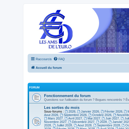
Raccourcis
FAQ
Accueil du forum
FORUM
Fonctionnement du forum
Questions sur l'utilisation du forum ? Bogues rencontrés ? Év
Les sorties du mois
Sous-forums :
2026
,
Janvier 2026
,
Février 2026
,
Aout 2026
,
Septembre 2026
,
Octobre 2026
,
Novembr
Mars 2027
,
Avril 2027
,
Mai 2027
,
Juin 2027
,
Jui
Novembre 2027
,
Décembre 2027
,
2028
,
Janvier 202
2028
,
Juillet 2028
,
Aout 2028
,
Septembre 2028
,
Oc
2029
,
Février 2029
,
Mars 2029
,
Avril 2029
,
Mai 20