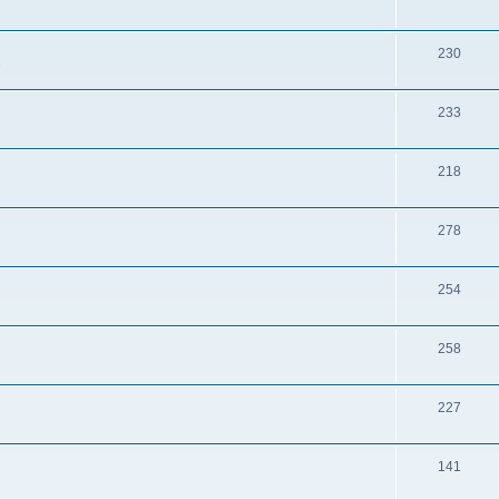
230
s
233
218
278
254
258
227
141