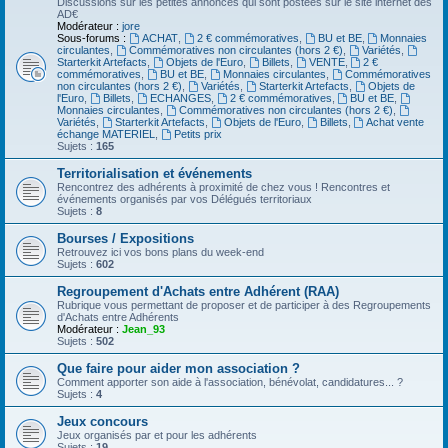
Discussions sur les petites annonces qui sont postées sur le site internet des
AD€
Modérateur :
jore
Sous-forums :
ACHAT
,
2 € commémoratives
,
BU et BE
,
Monnaies
circulantes
,
Commémoratives non circulantes (hors 2 €)
,
Variétés
,
Starterkit Artefacts
,
Objets de l'Euro
,
Billets
,
VENTE
,
2 €
commémoratives
,
BU et BE
,
Monnaies circulantes
,
Commémoratives
non circulantes (hors 2 €)
,
Variétés
,
Starterkit Artefacts
,
Objets de
l'Euro
,
Billets
,
ECHANGES
,
2 € commémoratives
,
BU et BE
,
Monnaies circulantes
,
Commémoratives non circulantes (hors 2 €)
,
Variétés
,
Starterkit Artefacts
,
Objets de l'Euro
,
Billets
,
Achat vente
échange MATERIEL
,
Petits prix
Sujets :
165
Territorialisation et événements
Rencontrez des adhérents à proximité de chez vous ! Rencontres et
événements organisés par vos Délégués territoriaux
Sujets :
8
Bourses / Expositions
Retrouvez ici vos bons plans du week-end
Sujets :
602
Regroupement d'Achats entre Adhérent (RAA)
Rubrique vous permettant de proposer et de participer à des Regroupements
d'Achats entre Adhérents
Modérateur :
Jean_93
Sujets :
502
Que faire pour aider mon association ?
Comment apporter son aide à l'association, bénévolat, candidatures... ?
Sujets :
4
Jeux concours
Jeux organisés par et pour les adhérents
Sujets :
19