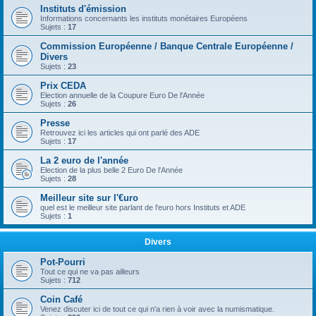
Instituts d'émission
Informations concernants les instituts monétaires Européens
Sujets :
17
Commission Européenne / Banque Centrale Européenne /
Divers
Sujets :
23
Prix CEDA
Election annuelle de la Coupure Euro De l'Année
Sujets :
26
Presse
Retrouvez ici les articles qui ont parlé des ADE
Sujets :
17
La 2 euro de l'année
Election de la plus belle 2 Euro De l'Année
Sujets :
28
Meilleur site sur l'€uro
quel est le meilleur site parlant de l'euro hors Instituts et ADE
Sujets :
1
Divers
Pot-Pourri
Tout ce qui ne va pas ailleurs
Sujets :
712
Coin Café
Venez discuter ici de tout ce qui n'a rien à voir avec la numismatique.