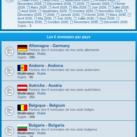
Juillet 2028
,
Aout 2028
,
Septembre 2028
,
Octobre 2028
,
Novembre 2028
,
Décembre 2028
,
2029
,
Janvier 2029
,
Février
2029
,
Mars 2029
,
Avril 2029
,
Mai 2029
,
Juin 2029
,
Juillet 2029
,
Aout 2029
,
Septembre 2029
,
Octobre 2029
,
Novembre 2029
,
Décembre 2029
,
2030
,
Janvier 2030
,
Février 2030
,
Mars 2030
,
Avril 2030
,
Mai 2030
,
Juin 2030
,
Juillet 2030
,
Aout 2030
,
Septembre 2030
,
Octobre 2030
,
Novembre 2030
,
Décembre 2030
Sujets :
3
Les € monnaies par pays
Allemagne - Germany
Parlons des € monnaies de nos amis allemands
Modérateur :
Rubis
Sujets :
295
Andorre - Andorra
Parlons des € monnaies de nos amis andorrans
Modérateur :
Rubis
Sujets :
95
Autriche - Austria
Parlons des € monnaies de nos amis autrichiens
Modérateur :
Rubis
Sujets :
251
Belgique - Belgium
Parlons des € monnaies de nos amis belges
Modérateur :
Rubis
Sujets :
306
Bulgarie - Bulgaria
Parlons des € monnaies de nos amis bulgares
Modérateur :
Rubis
Sujets :
16