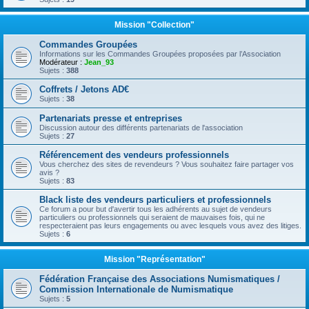
Mission "Collection"
Commandes Groupées
Informations sur les Commandes Groupées proposées par l’Association
Modérateur :
Jean_93
Sujets :
388
Coffrets / Jetons AD€
Sujets :
38
Partenariats presse et entreprises
Discussion autour des différents partenariats de l'association
Sujets :
27
Référencement des vendeurs professionnels
Vous cherchez des sites de revendeurs ? Vous souhaitez faire partager vos
avis ?
Sujets :
83
Black liste des vendeurs particuliers et professionnels
Ce forum a pour but d'avertir tous les adhérents au sujet de vendeurs
particuliers ou professionnels qui seraient de mauvaises fois, qui ne
respecteraient pas leurs engagements ou avec lesquels vous avez des litiges.
Sujets :
6
Mission "Représentation"
Fédération Française des Associations Numismatiques /
Commission Internationale de Numismatique
Sujets :
5