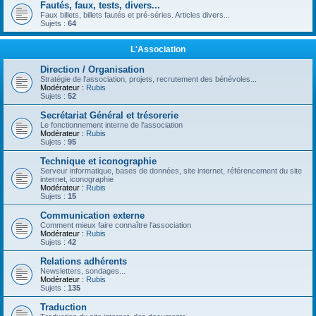
Fautés, faux, tests, divers...
Faux billets, billets fautés et pré-séries. Articles divers...
Sujets :
64
L'Association
Direction / Organisation
Stratégie de l'association, projets, recrutement des bénévoles...
Modérateur :
Rubis
Sujets :
52
Secrétariat Général et trésorerie
Le fonctionnement interne de l'association
Modérateur :
Rubis
Sujets :
95
Technique et iconographie
Serveur informatique, bases de données, site internet, référencement du site
internet, iconographie
Modérateur :
Rubis
Sujets :
15
Communication externe
Comment mieux faire connaître l'association
Modérateur :
Rubis
Sujets :
42
Relations adhérents
Newsletters, sondages...
Modérateur :
Rubis
Sujets :
135
Traduction