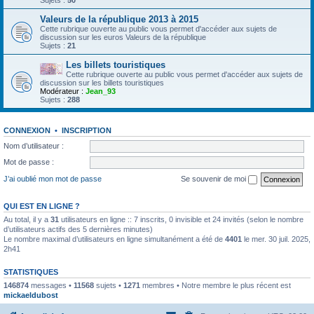
Sujets :
50
Valeurs de la république 2013 à 2015
Cette rubrique ouverte au public vous permet d'accéder aux sujets de
discussion sur les euros Valeurs de la république
Sujets :
21
Les billets touristiques
Cette rubrique ouverte au public vous permet d'accéder aux sujets de
discussion sur les billets touristiques
Modérateur :
Jean_93
Sujets :
288
CONNEXION
•
INSCRIPTION
Nom d’utilisateur :
Mot de passe :
J’ai oublié mon mot de passe
Se souvenir de moi
QUI EST EN LIGNE ?
Au total, il y a
31
utilisateurs en ligne :: 7 inscrits, 0 invisible et 24 invités (selon le nombre
d’utilisateurs actifs des 5 dernières minutes)
Le nombre maximal d’utilisateurs en ligne simultanément a été de
4401
le mer. 30 juil. 2025,
2h41
STATISTIQUES
146874
messages •
11568
sujets •
1271
membres • Notre membre le plus récent est
mickaeldubost