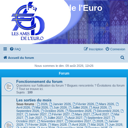
Les Amis de l'Euro
FAQ
Inscription
Connexion
R
Accueil du forum
e
Nous sommes le dim. 09 août 2026, 11h26
c
Forum
h
Fonctionnement du forum
e
Questions sur l'utilisation du forum ? Bogues rencontrés ? Évolutions du forum
? Tout se trouve ici.
r
Sujets :
100
c
Les sorties du mois
Sous-forums :
2026
,
Janvier 2026
,
Février 2026
,
Mars 2026
,
h
Avril 2026
,
Mai 2026
,
Juin 2026
,
Juillet 2026
,
Aout 2026
,
Septembre 2026
,
Octobre 2026
,
Novembre 2026
,
Décembre 2026
,
e
2027
,
Janvier 2027
,
Février 2027
,
Mars 2027
,
Avril 2027
,
Mai
2027
,
Juin 2027
,
Juillet 2027
,
Aout 2027
,
Septembre 2027
,
r
Octobre 2027
,
Novembre 2027
,
Décembre 2027
,
2028
,
Janvier
2028
,
Février 2028
,
Mars 2028
,
Avril 2028
,
Mai 2028
,
Juin 2028
,