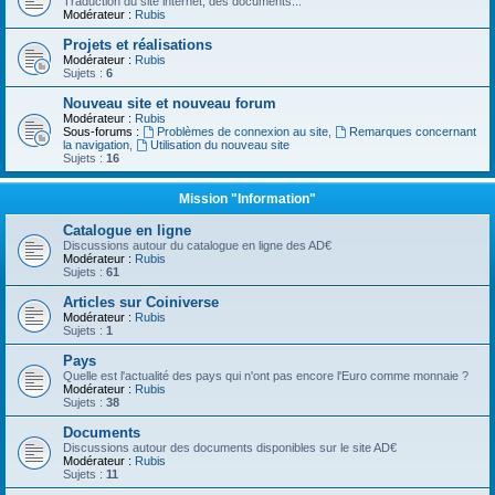
Traduction du site internet, des documents...
Modérateur :
Rubis
Projets et réalisations
Modérateur :
Rubis
Sujets :
6
Nouveau site et nouveau forum
Modérateur :
Rubis
Sous-forums :
Problèmes de connexion au site
,
Remarques concernant
la navigation
,
Utilisation du nouveau site
Sujets :
16
Mission "Information"
Catalogue en ligne
Discussions autour du catalogue en ligne des AD€
Modérateur :
Rubis
Sujets :
61
Articles sur Coiniverse
Modérateur :
Rubis
Sujets :
1
Pays
Quelle est l'actualité des pays qui n'ont pas encore l'Euro comme monnaie ?
Modérateur :
Rubis
Sujets :
38
Documents
Discussions autour des documents disponibles sur le site AD€
Modérateur :
Rubis
Sujets :
11