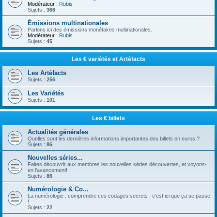
Modérateur :
Rubis
Sujets :
366
Émissions multinationales
Parlons ici des émissions monétaires multinationales.
Modérateur :
Rubis
Sujets :
45
Les € variétés et Artéfacts
Les Artéfacts
Sujets :
256
Les Variétés
Sujets :
101
Les € billets
Actualités générales
Quelles sont les dernières informations importantes des billets en euros ?
Sujets :
86
Nouvelles séries...
Faites découvrir aux membres les nouvelles séries découvertes, et voyons-
en l'avancement!
Sujets :
86
Numérologie & Co...
La numérologie : comprendre ces codages secrets : c'est ici que ça se passe
!
Sujets :
22