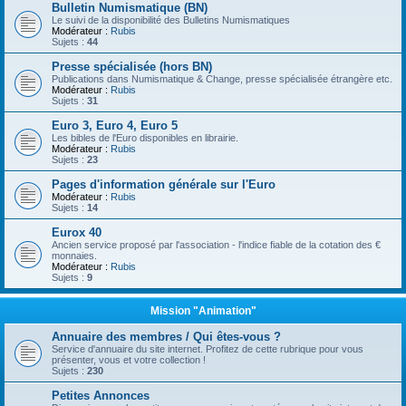
Bulletin Numismatique (BN)
Le suivi de la disponibilité des Bulletins Numismatiques
Modérateur :
Rubis
Sujets :
44
Presse spécialisée (hors BN)
Publications dans Numismatique & Change, presse spécialisée étrangère etc.
Modérateur :
Rubis
Sujets :
31
Euro 3, Euro 4, Euro 5
Les bibles de l'Euro disponibles en librairie.
Modérateur :
Rubis
Sujets :
23
Pages d'information générale sur l'Euro
Modérateur :
Rubis
Sujets :
14
Eurox 40
Ancien service proposé par l'association - l'indice fiable de la cotation des €
monnaies.
Modérateur :
Rubis
Sujets :
9
Mission "Animation"
Annuaire des membres / Qui êtes-vous ?
Service d'annuaire du site internet. Profitez de cette rubrique pour vous
présenter, vous et votre collection !
Sujets :
230
Petites Annonces