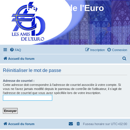
Les Amis de l'Euro
FAQ
Inscription
Connexion
R
Accueil du forum
e
Réinitialiser le mot de passe
c
h
Adresse de courriel :
Cette adresse doit correspondre à l’adresse de courriel associée à votre compte. Si
e
vous ne l’avez jamais modifié depuis le panneau de contrôle de l’utilisateur, il s’agit de
l’adresse de courriel que vous avez spécifiée lors de votre inscription.
r
c
h
e
r
Accueil du forum
Fuseau horaire sur
UTC+02:00