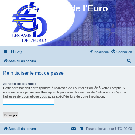
Les Amis de l'Euro
FAQ
Inscription
Connexion
R
Accueil du forum
e
Réinitialiser le mot de passe
c
h
Adresse de courriel :
Cette adresse doit correspondre à l’adresse de courriel associée à votre compte. Si
e
vous ne l’avez jamais modifié depuis le panneau de contrôle de l’utilisateur, il s’agit de
l’adresse de courriel que vous avez spécifiée lors de votre inscription.
r
c
h
e
r
Accueil du forum
Fuseau horaire sur
UTC+02:00