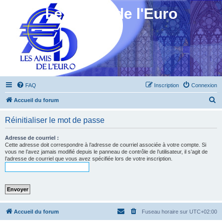
Les Amis de l'Euro
FAQ
Inscription
Connexion
R
Accueil du forum
e
Réinitialiser le mot de passe
c
h
Adresse de courriel :
Cette adresse doit correspondre à l’adresse de courriel associée à votre compte. Si
e
vous ne l’avez jamais modifié depuis le panneau de contrôle de l’utilisateur, il s’agit de
l’adresse de courriel que vous avez spécifiée lors de votre inscription.
r
c
h
e
r
Accueil du forum
Fuseau horaire sur
UTC+02:00