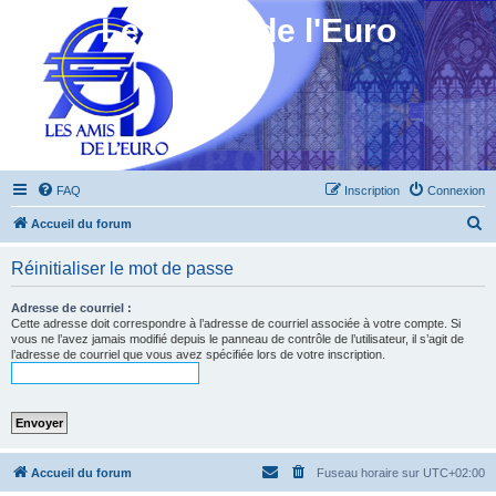
Les Amis de l'Euro
FAQ
Inscription
Connexion
R
Accueil du forum
e
Réinitialiser le mot de passe
c
h
Adresse de courriel :
Cette adresse doit correspondre à l’adresse de courriel associée à votre compte. Si
e
vous ne l’avez jamais modifié depuis le panneau de contrôle de l’utilisateur, il s’agit de
l’adresse de courriel que vous avez spécifiée lors de votre inscription.
r
c
h
e
r
Accueil du forum
Fuseau horaire sur
UTC+02:00