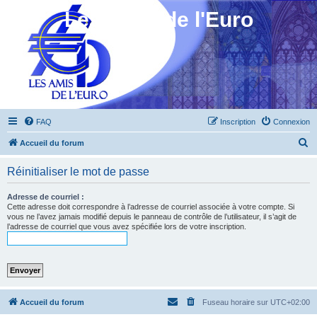
Les Amis de l'Euro
FAQ
Inscription
Connexion
R
Accueil du forum
e
Réinitialiser le mot de passe
c
h
Adresse de courriel :
Cette adresse doit correspondre à l’adresse de courriel associée à votre compte. Si
e
vous ne l’avez jamais modifié depuis le panneau de contrôle de l’utilisateur, il s’agit de
l’adresse de courriel que vous avez spécifiée lors de votre inscription.
r
c
h
e
r
Accueil du forum
Fuseau horaire sur
UTC+02:00