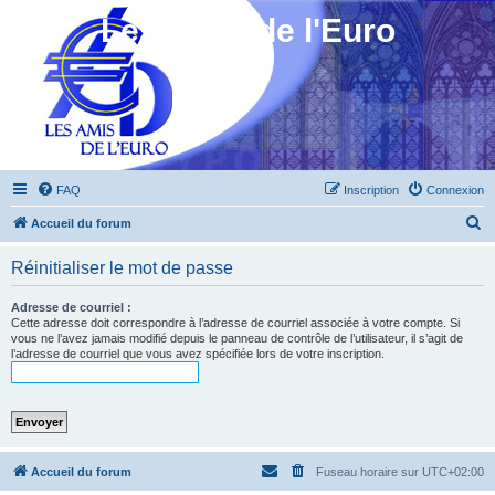
Les Amis de l'Euro
FAQ
Inscription
Connexion
R
Accueil du forum
e
Réinitialiser le mot de passe
c
h
Adresse de courriel :
Cette adresse doit correspondre à l’adresse de courriel associée à votre compte. Si
e
vous ne l’avez jamais modifié depuis le panneau de contrôle de l’utilisateur, il s’agit de
l’adresse de courriel que vous avez spécifiée lors de votre inscription.
r
c
h
e
r
Accueil du forum
Fuseau horaire sur
UTC+02:00