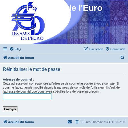
Les Amis de l'Euro
FAQ
Inscription
Connexion
R
Accueil du forum
e
Réinitialiser le mot de passe
c
h
Adresse de courriel :
Cette adresse doit correspondre à l’adresse de courriel associée à votre compte. Si
e
vous ne l’avez jamais modifié depuis le panneau de contrôle de l’utilisateur, il s’agit de
l’adresse de courriel que vous avez spécifiée lors de votre inscription.
r
c
h
e
r
Accueil du forum
Fuseau horaire sur
UTC+02:00