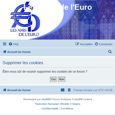
Les Amis de l'Euro
FAQ
Inscription
Connexion
R
Accueil du forum
e
Supprimer les cookies
c
h
Êtes-vous sûr de vouloir supprimer les cookies de ce forum ?
e
r
c
Accueil du forum
Fuseau horaire sur
UTC+02:00
h
Développé par
phpBB
® Forum Software © phpBB Limited
e
Traduction française officielle
©
Qiaeru
r
Confidentialité
|
Conditions