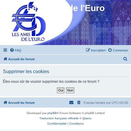
Les Amis de l'Euro
FAQ
Inscription
Connexion
R
Accueil du forum
e
Supprimer les cookies
c
h
Êtes-vous sûr de vouloir supprimer les cookies de ce forum ?
e
r
c
Accueil du forum
Fuseau horaire sur
UTC+02:00
h
Développé par
phpBB
® Forum Software © phpBB Limited
e
Traduction française officielle
©
Qiaeru
r
Confidentialité
|
Conditions