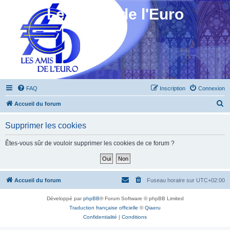
Les Amis de l'Euro
FAQ
Inscription
Connexion
R
Accueil du forum
e
Supprimer les cookies
c
h
Êtes-vous sûr de vouloir supprimer les cookies de ce forum ?
e
r
c
Accueil du forum
Fuseau horaire sur
UTC+02:00
h
Développé par
phpBB
® Forum Software © phpBB Limited
e
Traduction française officielle
©
Qiaeru
r
Confidentialité
|
Conditions