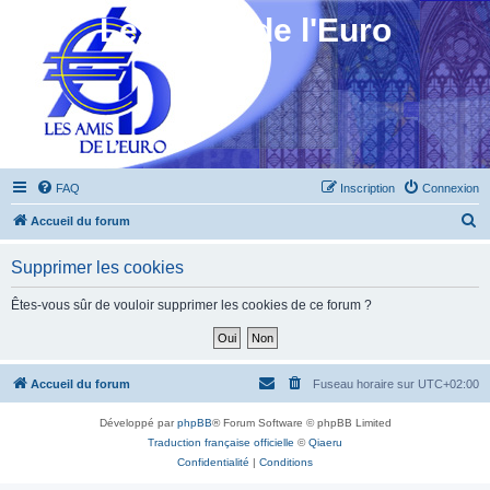
Les Amis de l'Euro
FAQ
Inscription
Connexion
R
Accueil du forum
e
Supprimer les cookies
c
h
Êtes-vous sûr de vouloir supprimer les cookies de ce forum ?
e
r
c
Accueil du forum
Fuseau horaire sur
UTC+02:00
h
Développé par
phpBB
® Forum Software © phpBB Limited
e
Traduction française officielle
©
Qiaeru
r
Confidentialité
|
Conditions