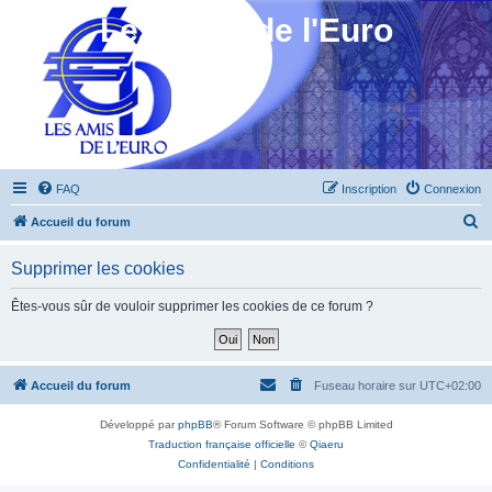
Les Amis de l'Euro
FAQ
Inscription
Connexion
R
Accueil du forum
e
Supprimer les cookies
c
h
Êtes-vous sûr de vouloir supprimer les cookies de ce forum ?
e
r
c
Accueil du forum
Fuseau horaire sur
UTC+02:00
h
Développé par
phpBB
® Forum Software © phpBB Limited
e
Traduction française officielle
©
Qiaeru
r
Confidentialité
|
Conditions