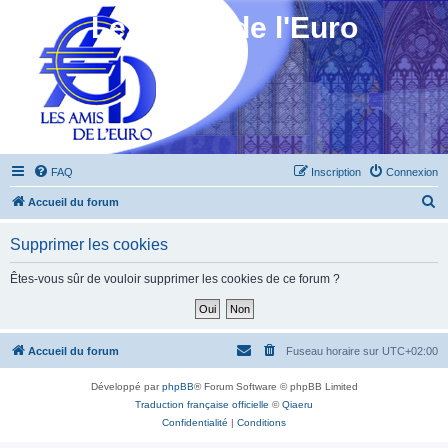
Les Amis de l'Euro
FAQ
Inscription
Connexion
R
Accueil du forum
e
Supprimer les cookies
c
h
Êtes-vous sûr de vouloir supprimer les cookies de ce forum ?
e
r
c
Accueil du forum
Fuseau horaire sur
UTC+02:00
h
Développé par
phpBB
® Forum Software © phpBB Limited
e
Traduction française officielle
©
Qiaeru
r
Confidentialité
|
Conditions