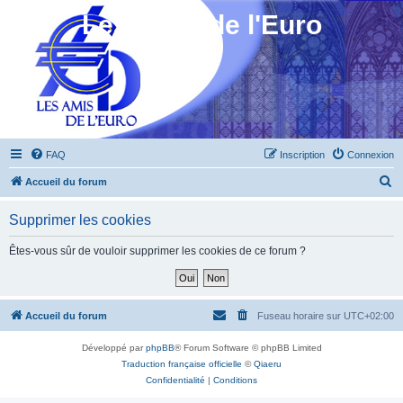
Les Amis de l'Euro
FAQ
Inscription
Connexion
R
Accueil du forum
e
Supprimer les cookies
c
h
Êtes-vous sûr de vouloir supprimer les cookies de ce forum ?
e
r
c
Accueil du forum
Fuseau horaire sur
UTC+02:00
h
Développé par
phpBB
® Forum Software © phpBB Limited
e
Traduction française officielle
©
Qiaeru
r
Confidentialité
|
Conditions