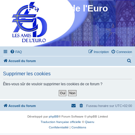
Les Amis de l'Euro
FAQ
Inscription
Connexion
R
Accueil du forum
e
Supprimer les cookies
c
h
Êtes-vous sûr de vouloir supprimer les cookies de ce forum ?
e
r
c
Accueil du forum
Fuseau horaire sur
UTC+02:00
h
Développé par
phpBB
® Forum Software © phpBB Limited
e
Traduction française officielle
©
Qiaeru
r
Confidentialité
|
Conditions