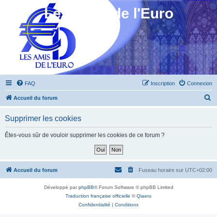
Les Amis de l'Euro
FAQ
Inscription
Connexion
R
Accueil du forum
e
Supprimer les cookies
c
h
Êtes-vous sûr de vouloir supprimer les cookies de ce forum ?
e
r
c
Accueil du forum
Fuseau horaire sur
UTC+02:00
h
Développé par
phpBB
® Forum Software © phpBB Limited
e
Traduction française officielle
©
Qiaeru
r
Confidentialité
|
Conditions