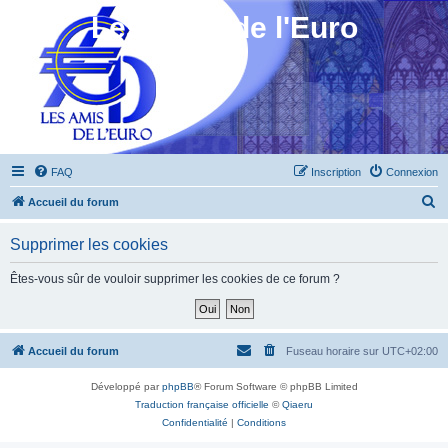
Les Amis de l'Euro
FAQ
Inscription
Connexion
R
Accueil du forum
e
Supprimer les cookies
c
h
Êtes-vous sûr de vouloir supprimer les cookies de ce forum ?
e
r
c
Accueil du forum
Fuseau horaire sur
UTC+02:00
h
Développé par
phpBB
® Forum Software © phpBB Limited
e
Traduction française officielle
©
Qiaeru
r
Confidentialité
|
Conditions