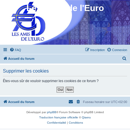
Les Amis de l'Euro
FAQ
Inscription
Connexion
R
Accueil du forum
e
Supprimer les cookies
c
h
Êtes-vous sûr de vouloir supprimer les cookies de ce forum ?
e
r
c
Accueil du forum
Fuseau horaire sur
UTC+02:00
h
Développé par
phpBB
® Forum Software © phpBB Limited
e
Traduction française officielle
©
Qiaeru
r
Confidentialité
|
Conditions