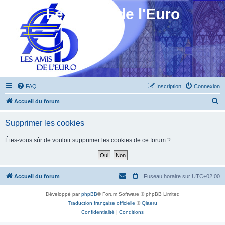
Les Amis de l'Euro
FAQ
Inscription
Connexion
R
Accueil du forum
e
Supprimer les cookies
c
h
Êtes-vous sûr de vouloir supprimer les cookies de ce forum ?
e
r
c
Accueil du forum
Fuseau horaire sur
UTC+02:00
h
Développé par
phpBB
® Forum Software © phpBB Limited
e
Traduction française officielle
©
Qiaeru
r
Confidentialité
|
Conditions