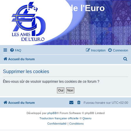
Les Amis de l'Euro
FAQ
Inscription
Connexion
R
Accueil du forum
e
Supprimer les cookies
c
h
Êtes-vous sûr de vouloir supprimer les cookies de ce forum ?
e
r
c
Accueil du forum
Fuseau horaire sur
UTC+02:00
h
Développé par
phpBB
® Forum Software © phpBB Limited
e
Traduction française officielle
©
Qiaeru
r
Confidentialité
|
Conditions