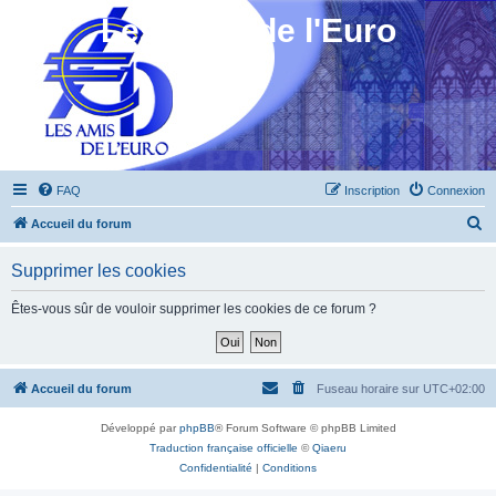
Les Amis de l'Euro
FAQ
Inscription
Connexion
R
Accueil du forum
e
Supprimer les cookies
c
h
Êtes-vous sûr de vouloir supprimer les cookies de ce forum ?
e
r
c
Accueil du forum
Fuseau horaire sur
UTC+02:00
h
Développé par
phpBB
® Forum Software © phpBB Limited
e
Traduction française officielle
©
Qiaeru
r
Confidentialité
|
Conditions