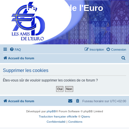
Les Amis de l'Euro
FAQ
Inscription
Connexion
R
Accueil du forum
e
Supprimer les cookies
c
h
Êtes-vous sûr de vouloir supprimer les cookies de ce forum ?
e
r
c
Accueil du forum
Fuseau horaire sur
UTC+02:00
h
Développé par
phpBB
® Forum Software © phpBB Limited
e
Traduction française officielle
©
Qiaeru
r
Confidentialité
|
Conditions