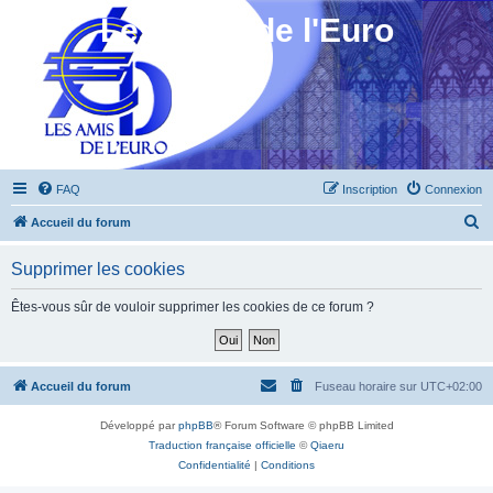
Les Amis de l'Euro
FAQ
Inscription
Connexion
R
Accueil du forum
e
Supprimer les cookies
c
h
Êtes-vous sûr de vouloir supprimer les cookies de ce forum ?
e
r
c
Accueil du forum
Fuseau horaire sur
UTC+02:00
h
Développé par
phpBB
® Forum Software © phpBB Limited
e
Traduction française officielle
©
Qiaeru
r
Confidentialité
|
Conditions