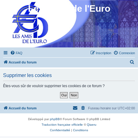
Les Amis de l'Euro
FAQ
Inscription
Connexion
R
Accueil du forum
e
Supprimer les cookies
c
h
Êtes-vous sûr de vouloir supprimer les cookies de ce forum ?
e
r
c
Accueil du forum
Fuseau horaire sur
UTC+02:00
h
Développé par
phpBB
® Forum Software © phpBB Limited
e
Traduction française officielle
©
Qiaeru
r
Confidentialité
|
Conditions