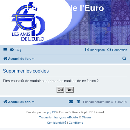
Les Amis de l'Euro
FAQ
Inscription
Connexion
R
Accueil du forum
e
Supprimer les cookies
c
h
Êtes-vous sûr de vouloir supprimer les cookies de ce forum ?
e
r
c
Accueil du forum
Fuseau horaire sur
UTC+02:00
h
Développé par
phpBB
® Forum Software © phpBB Limited
e
Traduction française officielle
©
Qiaeru
r
Confidentialité
|
Conditions