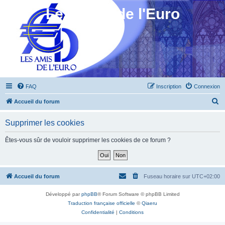
Les Amis de l'Euro
FAQ
Inscription
Connexion
R
Accueil du forum
e
Supprimer les cookies
c
h
Êtes-vous sûr de vouloir supprimer les cookies de ce forum ?
e
r
c
Accueil du forum
Fuseau horaire sur
UTC+02:00
h
Développé par
phpBB
® Forum Software © phpBB Limited
e
Traduction française officielle
©
Qiaeru
r
Confidentialité
|
Conditions