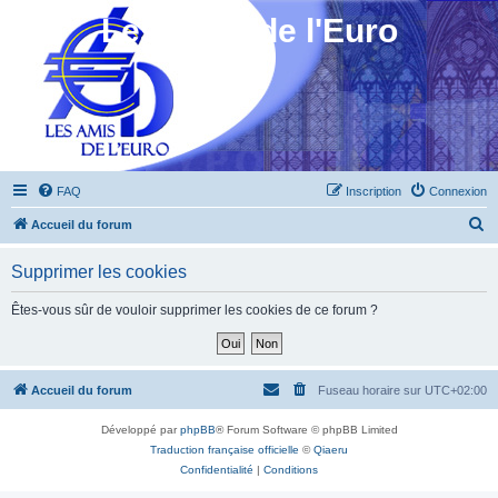
Les Amis de l'Euro
FAQ
Inscription
Connexion
R
Accueil du forum
e
Supprimer les cookies
c
h
Êtes-vous sûr de vouloir supprimer les cookies de ce forum ?
e
r
c
Accueil du forum
Fuseau horaire sur
UTC+02:00
h
Développé par
phpBB
® Forum Software © phpBB Limited
e
Traduction française officielle
©
Qiaeru
r
Confidentialité
|
Conditions