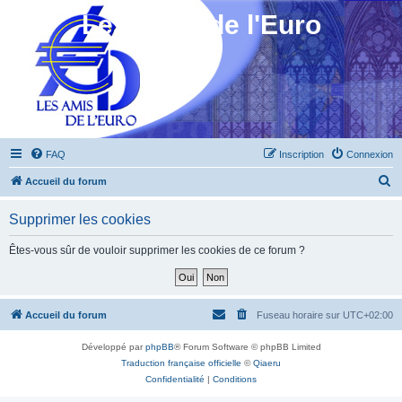
Les Amis de l'Euro
FAQ
Inscription
Connexion
R
Accueil du forum
e
Supprimer les cookies
c
h
Êtes-vous sûr de vouloir supprimer les cookies de ce forum ?
e
r
c
Accueil du forum
Fuseau horaire sur
UTC+02:00
h
Développé par
phpBB
® Forum Software © phpBB Limited
e
Traduction française officielle
©
Qiaeru
r
Confidentialité
|
Conditions