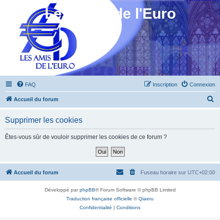
Les Amis de l'Euro
FAQ
Inscription
Connexion
R
Accueil du forum
e
Supprimer les cookies
c
h
Êtes-vous sûr de vouloir supprimer les cookies de ce forum ?
e
r
c
Accueil du forum
Fuseau horaire sur
UTC+02:00
h
Développé par
phpBB
® Forum Software © phpBB Limited
e
Traduction française officielle
©
Qiaeru
r
Confidentialité
|
Conditions