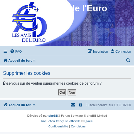
Les Amis de l'Euro
FAQ
Inscription
Connexion
R
Accueil du forum
e
Supprimer les cookies
c
h
Êtes-vous sûr de vouloir supprimer les cookies de ce forum ?
e
r
c
Accueil du forum
Fuseau horaire sur
UTC+02:00
h
Développé par
phpBB
® Forum Software © phpBB Limited
e
Traduction française officielle
©
Qiaeru
r
Confidentialité
|
Conditions