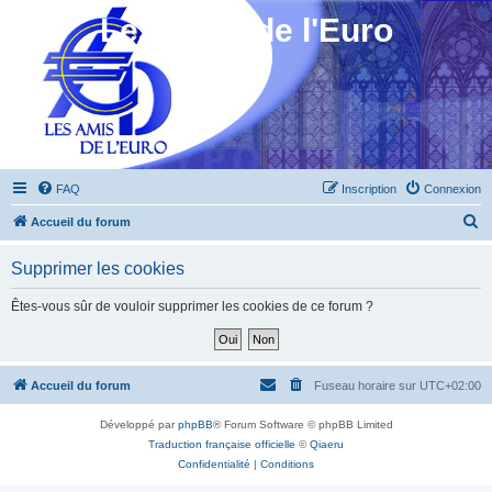
Les Amis de l'Euro
FAQ
Inscription
Connexion
R
Accueil du forum
e
Supprimer les cookies
c
h
Êtes-vous sûr de vouloir supprimer les cookies de ce forum ?
e
r
c
Accueil du forum
Fuseau horaire sur
UTC+02:00
h
Développé par
phpBB
® Forum Software © phpBB Limited
e
Traduction française officielle
©
Qiaeru
r
Confidentialité
|
Conditions