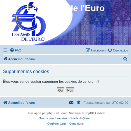
Les Amis de l'Euro
FAQ
Inscription
Connexion
R
Accueil du forum
e
Supprimer les cookies
c
h
Êtes-vous sûr de vouloir supprimer les cookies de ce forum ?
e
r
c
Accueil du forum
Fuseau horaire sur
UTC+02:00
h
Développé par
phpBB
® Forum Software © phpBB Limited
e
Traduction française officielle
©
Qiaeru
r
Confidentialité
|
Conditions