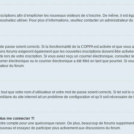
inscriptions afin d’empêcher les nouveaux visiteurs de s’inscrire. De même, il est é
s souhaitez utiliser. Pour plus d’informations, veuillez contacter un administrateur du
t de passe soient corrects. Si la fonctionnalité de la COPPA est activée et que vous 
ains forums exigeront également que les nouvelles inscriptions doivent être activée
te lors de votre inscription. Si vous aviez reçu un courrier électronique, consultez l
r électronique ou le courrier électronique a été filtré en tant que pourriel. Si vo
rateur du forum.
out que votre nom d’utilisateur et votre mot de passe soient corrects. Si tel est le
iétaire du site internet ait un problème de configuration et qu’il soit nécessaire de l
 plus me connecter ?!
votre compte pour une quelconque raison. De plus, beaucoup de forums suppriment pér
 nouveau et essayez de participer plus activement aux discussions du forum.