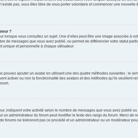
 n’existe pas, vous êtes libre de vous porter volontaire et commencer une nouvelle t
ateur ?
ur lorsque vous consultez un sujet. Une d’elles peut être une image associée à vo
mbre de messages que vous avez publié, ou permet de différencier votre statut parti
 unique et personnelle à chaque utilisateur.
ous pouvez ajouter un avatar en utilisant une des quatre méthodes suivantes : le serv
ent activer ou non la fonctionnalité des avatars et des méthodes qu’ils veuillent ren
forum.
ur, indiquent votre activité selon le nombre de messages que vous avez publié ou id
eul un administrateur du forum peut modifier le texte des rangs du forum. Merci de 
de forums ne toléreront pas ce procédé et un administrateur ou un modérateur pou