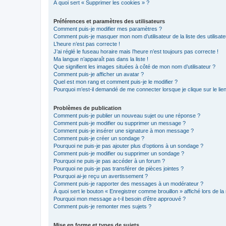
À quoi sert « Supprimer les cookies » ?
Préférences et paramètres des utilisateurs
Comment puis-je modifier mes paramètres ?
Comment puis-je masquer mon nom d’utilisateur de la liste des utilisate
L’heure n’est pas correcte !
J’ai réglé le fuseau horaire mais l’heure n’est toujours pas correcte !
Ma langue n’apparaît pas dans la liste !
Que signifient les images situées à côté de mon nom d’utilisateur ?
Comment puis-je afficher un avatar ?
Quel est mon rang et comment puis-je le modifier ?
Pourquoi m’est-il demandé de me connecter lorsque je clique sur le lien 
Problèmes de publication
Comment puis-je publier un nouveau sujet ou une réponse ?
Comment puis-je modifier ou supprimer un message ?
Comment puis-je insérer une signature à mon message ?
Comment puis-je créer un sondage ?
Pourquoi ne puis-je pas ajouter plus d’options à un sondage ?
Comment puis-je modifier ou supprimer un sondage ?
Pourquoi ne puis-je pas accéder à un forum ?
Pourquoi ne puis-je pas transférer de pièces jointes ?
Pourquoi ai-je reçu un avertissement ?
Comment puis-je rapporter des messages à un modérateur ?
À quoi sert le bouton « Enregistrer comme brouillon » affiché lors de la 
Pourquoi mon message a-t-il besoin d’être approuvé ?
Comment puis-je remonter mes sujets ?
Mise en forme et types de sujets