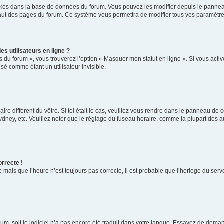
ockés dans la base de données du forum. Vous pouvez les modifier depuis le panneau 
haut des pages du forum. Ce système vous permettra de modifier tous vos paramètre
s utilisateurs en ligne ?
s du forum », vous trouverez l’option « Masquer mon statut en ligne ». Si vous activ
é comme étant un utilisateur invisible.
aire différent du vôtre. Si tel était le cas, veuillez vous rendre dans le panneau de co
ey, etc. Veuillez noter que le réglage du fuseau horaire, comme la plupart des autr
orrecte !
 mais que l’heure n’est toujours pas correcte, il est probable que l’horloge du serve
orum, soit le logiciel n’a pas encore été traduit dans votre langue. Essayez de deman