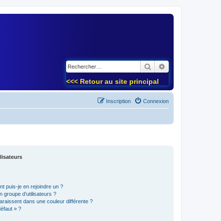
)
Rechercher
Recherche avancé
<<< Retour au site principal
Inscription
Connexion
lisateurs
t puis-je en rejoindre un ?
 groupe d’utilisateurs ?
araissent dans une couleur différente ?
défaut » ?