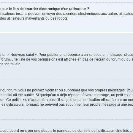
ur le lien de courrier électronique d’un utilisateur ?
s utilisateurs inscrits peuvent envoyer des courriers électroniques aux autres utili
es utilisateurs malveillants ou des robots.
outon « Nouveau sujet ». Pour publier une réponse à un sujet ou un message, cliqu
 forum, une liste de vos permissions est affichée en bas de l’écran du forum ou du
ce forum, etc.
r du forum, vous ne pouvez modifier ou supprimer que vos propres messages. Vou
 initial ait été publié. Si quelqu’un a déjà répondu à votre message, un petit text
ion. Ce petit texte n’apparaîtra pas s’il s’agit d’une modification effectuée par un 
ue les utilisateurs normaux ne peuvent pas supprimer leur propre message si une ré
ut d’abord en créer une depuis le panneau de contrôle de l’utilisateur. Une fois c