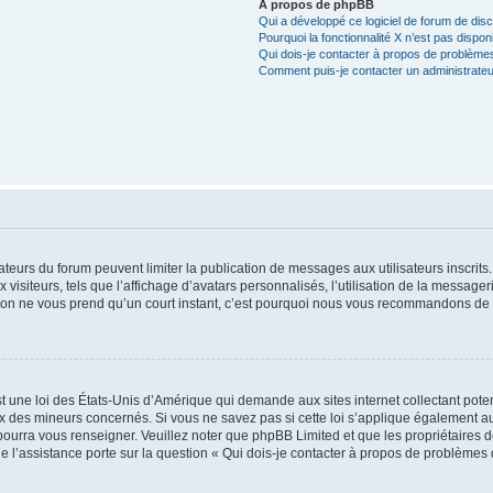
À propos de phpBB
Qui a développé ce logiciel de forum de dis
Pourquoi la fonctionnalité X n’est pas dispon
Qui dois-je contacter à propos de problèmes
Comment puis-je contacter un administrateu
trateurs du forum peuvent limiter la publication de messages aux utilisateurs inscri
visiteurs, tels que l’affichage d’avatars personnalisés, l’utilisation de la messager
ription ne vous prend qu’un court instant, c’est pourquoi nous vous recommandons de l
t une loi des États-Unis d’Amérique qui demande aux sites internet collectant pot
 des mineurs concernés. Si vous ne savez pas si cette loi s’applique également au
 pourra vous renseigner. Veuillez noter que phpBB Limited et que les propriétaires
ue l’assistance porte sur la question « Qui dois-je contacter à propos de problèmes 