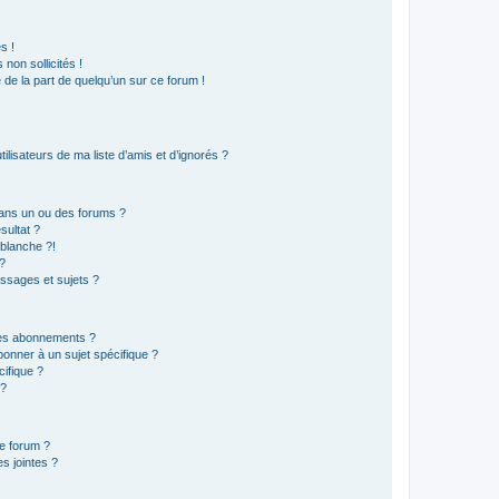
s !
non sollicités !
e de la part de quelqu’un sur ce forum !
lisateurs de ma liste d’amis et d’ignorés ?
ans un ou des forums ?
sultat ?
blanche ?!
?
ssages et sujets ?
t les abonnements ?
onner à un sujet spécifique ?
ifique ?
 ?
ce forum ?
s jointes ?