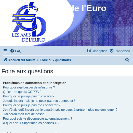
Les Amis de l'Euro
FAQ
Inscription
Connexion
R
Accueil du forum
Foire aux questions
e
Foire aux questions
c
h
Problèmes de connexion et d’inscription
Pourquoi ai-je besoin de m’inscrire ?
e
Qu’est-ce que la COPPA ?
r
Pourquoi ne puis-je pas m’inscrire ?
Je suis inscrit mais je ne peux pas me connecter !
c
Pourquoi ne puis-je pas me connecter ?
Je m’étais déjà inscrit par le passé mais ne peux à présent plus me connecter ?!
h
J’ai perdu mon mot de passe !
e
Pourquoi suis-je déconnecté automatiquement ?
À quoi sert « Supprimer les cookies » ?
r