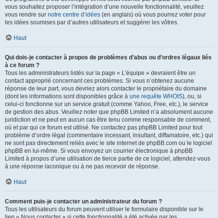
vous souhaitez proposer l’intégration d’une nouvelle fonctionnalité, veuillez
vous rendre sur
notre centre d’idées
(en anglais) où vous pourrez voter pour
les idées soumises par d’autres utilisateurs et suggérer les vôtres.
Haut
Qui dois-je contacter à propos de problèmes d’abus ou d’ordres légaux liés
à ce forum ?
Tous les administrateurs listés sur la page « L’équipe » devraient être un
contact approprié concernant ces problèmes. Si vous n’obtenez aucune
réponse de leur part, vous devriez alors contacter le propriétaire du domaine
(dont les informations sont disponibles grâce à
une requête WHOIS
), ou, si
celui-ci fonctionne sur un service gratuit (comme Yahoo, Free, etc.), le service
de gestion des abus. Veuillez noter que phpBB Limited n’a absolument aucune
juridiction et ne peut en aucun cas être tenu comme responsable de comment,
où et par qui ce forum est utilisé. Ne contactez pas phpBB Limited pour tout
problème d’ordre légal (commentaire incessant, insultant, diffamatoire, etc.) qui
ne sont pas directement reliés avec le site internet de phpBB.com ou le logiciel
phpBB en lui-même. Si vous envoyez un courrier électronique à phpBB
Limited à propos d’une utilisation de tierce partie de ce logiciel, attendez-vous
à une réponse laconique ou à ne pas recevoir de réponse.
Haut
Comment puis-je contacter un administrateur du forum ?
Tous les utilisateurs du forum peuvent utiliser le formulaire disponible sur le
lien « Nous contacter » si cette fonctionnalité a été activée par les