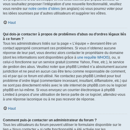
vous souhaitez proposer l’intégration d’une nouvelle fonctionnalité, veuillez
vous rendre sur
notre centre d’idées
(en anglais) où vous pourrez voter pour
les idées soumises par d’autres utilisateurs et suggérer les vôtres.
Haut
Qui dois-je contacter à propos de problèmes d’abus ou d’ordres légaux liés
à ce forum ?
Tous les administrateurs listés sur la page « L’équipe » devraient être un
contact approprié concernant ces problèmes. Si vous n’obtenez aucune
réponse de leur part, vous devriez alors contacter le propriétaire du domaine
(dont les informations sont disponibles grâce à
une requête WHOIS
), ou, si
celui-ci fonctionne sur un service gratuit (comme Yahoo, Free, etc.), le service
de gestion des abus. Veuillez noter que phpBB Limited n’a absolument aucune
juridiction et ne peut en aucun cas être tenu comme responsable de comment,
où et par qui ce forum est utilisé. Ne contactez pas phpBB Limited pour tout
problème d’ordre légal (commentaire incessant, insultant, diffamatoire, etc.) qui
ne sont pas directement reliés avec le site internet de phpBB.com ou le logiciel
phpBB en lui-même. Si vous envoyez un courrier électronique à phpBB
Limited à propos d’une utilisation de tierce partie de ce logiciel, attendez-vous
à une réponse laconique ou à ne pas recevoir de réponse.
Haut
Comment puis-je contacter un administrateur du forum ?
Tous les utilisateurs du forum peuvent utiliser le formulaire disponible sur le
lien « Nous contacter » si cette fonctionnalité a été activée par les