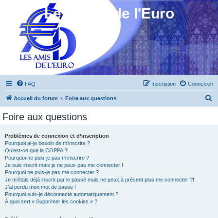
Les Amis de l'Euro
FAQ
Inscription
Connexion
R
Accueil du forum
Foire aux questions
e
Foire aux questions
c
h
Problèmes de connexion et d’inscription
Pourquoi ai-je besoin de m’inscrire ?
e
Qu’est-ce que la COPPA ?
r
Pourquoi ne puis-je pas m’inscrire ?
Je suis inscrit mais je ne peux pas me connecter !
c
Pourquoi ne puis-je pas me connecter ?
Je m’étais déjà inscrit par le passé mais ne peux à présent plus me connecter ?!
h
J’ai perdu mon mot de passe !
e
Pourquoi suis-je déconnecté automatiquement ?
À quoi sert « Supprimer les cookies » ?
r