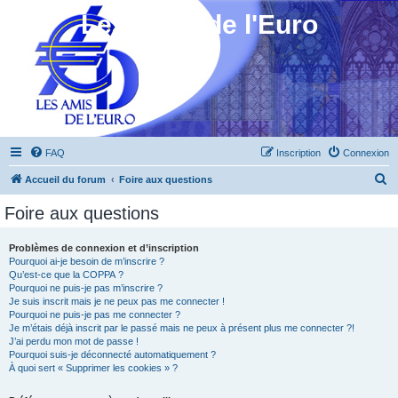
Les Amis de l'Euro
FAQ
Inscription
Connexion
R
Accueil du forum
Foire aux questions
e
Foire aux questions
c
h
Problèmes de connexion et d’inscription
Pourquoi ai-je besoin de m’inscrire ?
e
Qu’est-ce que la COPPA ?
r
Pourquoi ne puis-je pas m’inscrire ?
Je suis inscrit mais je ne peux pas me connecter !
c
Pourquoi ne puis-je pas me connecter ?
Je m’étais déjà inscrit par le passé mais ne peux à présent plus me connecter ?!
h
J’ai perdu mon mot de passe !
e
Pourquoi suis-je déconnecté automatiquement ?
À quoi sert « Supprimer les cookies » ?
r