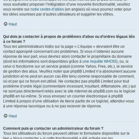
vous souhaitez proposer l’intégration d’une nouvelle fonctionnalité, veuillez
vous rendre sur
notre centre d’idées
(en anglais) où vous pourrez voter pour
les idées soumises par d’autres utilisateurs et suggérer les vôtres.
Haut
Qui dois-je contacter à propos de problèmes d’abus ou d’ordres légaux liés
à ce forum ?
Tous les administrateurs listés sur la page « L’équipe » devraient être un
contact approprié concernant ces problèmes. Si vous n’obtenez aucune
réponse de leur part, vous devriez alors contacter le propriétaire du domaine
(dont les informations sont disponibles grâce à
une requête WHOIS
), ou, si
celui-ci fonctionne sur un service gratuit (comme Yahoo, Free, etc.), le service
de gestion des abus. Veuillez noter que phpBB Limited n’a absolument aucune
juridiction et ne peut en aucun cas être tenu comme responsable de comment,
où et par qui ce forum est utilisé. Ne contactez pas phpBB Limited pour tout
problème d’ordre légal (commentaire incessant, insultant, diffamatoire, etc.) qui
ne sont pas directement reliés avec le site internet de phpBB.com ou le logiciel
phpBB en lui-même. Si vous envoyez un courrier électronique à phpBB
Limited à propos d’une utilisation de tierce partie de ce logiciel, attendez-vous
à une réponse laconique ou à ne pas recevoir de réponse.
Haut
Comment puis-je contacter un administrateur du forum ?
Tous les utilisateurs du forum peuvent utiliser le formulaire disponible sur le
lien « Nous contacter » si cette fonctionnalité a été activée par les