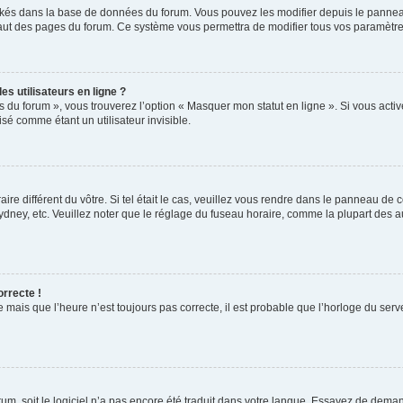
ockés dans la base de données du forum. Vous pouvez les modifier depuis le panneau 
haut des pages du forum. Ce système vous permettra de modifier tous vos paramètre
s utilisateurs en ligne ?
s du forum », vous trouverez l’option « Masquer mon statut en ligne ». Si vous activ
é comme étant un utilisateur invisible.
aire différent du vôtre. Si tel était le cas, veuillez vous rendre dans le panneau de co
ey, etc. Veuillez noter que le réglage du fuseau horaire, comme la plupart des autr
orrecte !
 mais que l’heure n’est toujours pas correcte, il est probable que l’horloge du serve
orum, soit le logiciel n’a pas encore été traduit dans votre langue. Essayez de deman