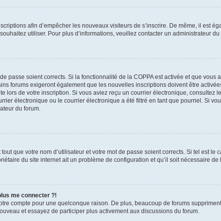
inscriptions afin d’empêcher les nouveaux visiteurs de s’inscrire. De même, il est é
s souhaitez utiliser. Pour plus d’informations, veuillez contacter un administrateur du
t de passe soient corrects. Si la fonctionnalité de la COPPA est activée et que vous 
ains forums exigeront également que les nouvelles inscriptions doivent être activée
te lors de votre inscription. Si vous aviez reçu un courrier électronique, consultez l
r électronique ou le courrier électronique a été filtré en tant que pourriel. Si vo
rateur du forum.
out que votre nom d’utilisateur et votre mot de passe soient corrects. Si tel est le
iétaire du site internet ait un problème de configuration et qu’il soit nécessaire de l
 plus me connecter ?!
votre compte pour une quelconque raison. De plus, beaucoup de forums suppriment pér
 nouveau et essayez de participer plus activement aux discussions du forum.