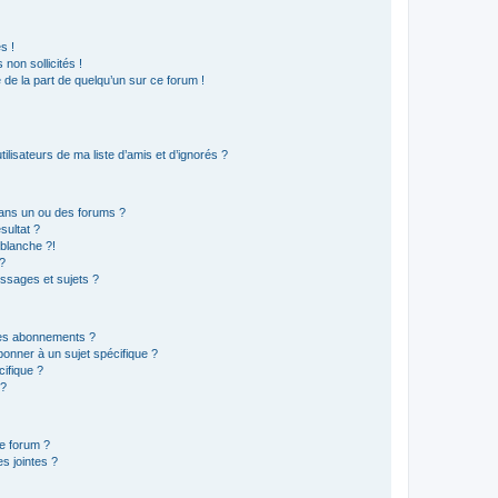
s !
non sollicités !
e de la part de quelqu’un sur ce forum !
lisateurs de ma liste d’amis et d’ignorés ?
ans un ou des forums ?
sultat ?
blanche ?!
?
ssages et sujets ?
t les abonnements ?
onner à un sujet spécifique ?
ifique ?
 ?
ce forum ?
s jointes ?