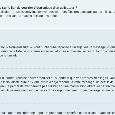
ur le lien de courrier électronique d’un utilisateur ?
s utilisateurs inscrits peuvent envoyer des courriers électroniques aux autres utili
es utilisateurs malveillants ou des robots.
outon « Nouveau sujet ». Pour publier une réponse à un sujet ou un message, cliqu
 forum, une liste de vos permissions est affichée en bas de l’écran du forum ou du
ce forum, etc.
r du forum, vous ne pouvez modifier ou supprimer que vos propres messages. Vou
 initial ait été publié. Si quelqu’un a déjà répondu à votre message, un petit text
ion. Ce petit texte n’apparaîtra pas s’il s’agit d’une modification effectuée par un 
ue les utilisateurs normaux ne peuvent pas supprimer leur propre message si une ré
ut d’abord en créer une depuis le panneau de contrôle de l’utilisateur. Une fois c