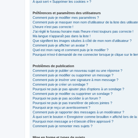
À quoi sert « Supprimer les cookies » ?
Préférences et paramètres des utilisateurs
Comment puis-je modifier mes paramètres ?
Comment puis-je masquer mon nom d’utilisateur de la liste des utilisate
L’heure n’est pas correcte !
J’ai réglé le fuseau horaire mais l’heure n’est toujours pas correcte !
Ma langue n’apparaît pas dans la liste !
Que signifient les images situées à côté de mon nom d’utilisateur ?
Comment puis-je afficher un avatar ?
Quel est mon rang et comment puis-je le modifier ?
Pourquoi m’est-il demandé de me connecter lorsque je clique sur le lien 
Problèmes de publication
Comment puis-je publier un nouveau sujet ou une réponse ?
Comment puis-je modifier ou supprimer un message ?
Comment puis-je insérer une signature à mon message ?
Comment puis-je créer un sondage ?
Pourquoi ne puis-je pas ajouter plus d’options à un sondage ?
Comment puis-je modifier ou supprimer un sondage ?
Pourquoi ne puis-je pas accéder à un forum ?
Pourquoi ne puis-je pas transférer de pièces jointes ?
Pourquoi ai-je reçu un avertissement ?
Comment puis-je rapporter des messages à un modérateur ?
À quoi sert le bouton « Enregistrer comme brouillon » affiché lors de la 
Pourquoi mon message a-t-il besoin d’être approuvé ?
Comment puis-je remonter mes sujets ?
Mise en forme et types de sujets