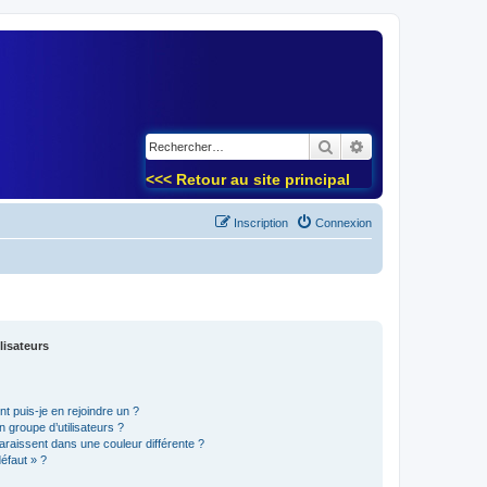
)
Rechercher
Recherche avancé
<<< Retour au site principal
Inscription
Connexion
lisateurs
t puis-je en rejoindre un ?
 groupe d’utilisateurs ?
araissent dans une couleur différente ?
défaut » ?