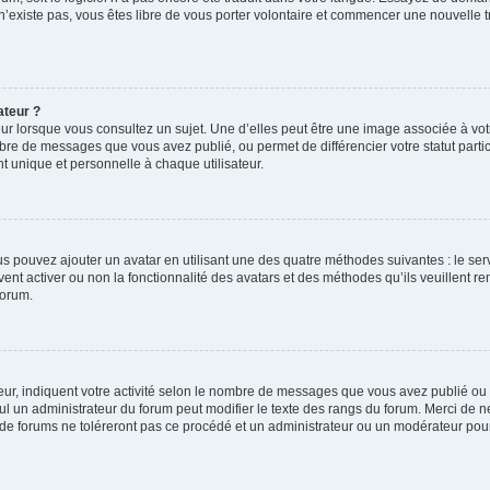
 n’existe pas, vous êtes libre de vous porter volontaire et commencer une nouvelle t
ateur ?
ur lorsque vous consultez un sujet. Une d’elles peut être une image associée à vo
mbre de messages que vous avez publié, ou permet de différencier votre statut parti
 unique et personnelle à chaque utilisateur.
ous pouvez ajouter un avatar en utilisant une des quatre méthodes suivantes : le serv
ent activer ou non la fonctionnalité des avatars et des méthodes qu’ils veuillent ren
forum.
ur, indiquent votre activité selon le nombre de messages que vous avez publié ou id
eul un administrateur du forum peut modifier le texte des rangs du forum. Merci de 
de forums ne toléreront pas ce procédé et un administrateur ou un modérateur pou