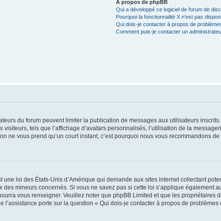
À propos de phpBB
Qui a développé ce logiciel de forum de dis
Pourquoi la fonctionnalité X n’est pas dispon
Qui dois-je contacter à propos de problèmes
Comment puis-je contacter un administrateu
trateurs du forum peuvent limiter la publication de messages aux utilisateurs inscri
visiteurs, tels que l’affichage d’avatars personnalisés, l’utilisation de la messager
ription ne vous prend qu’un court instant, c’est pourquoi nous vous recommandons de l
t une loi des États-Unis d’Amérique qui demande aux sites internet collectant pot
 des mineurs concernés. Si vous ne savez pas si cette loi s’applique également au
 pourra vous renseigner. Veuillez noter que phpBB Limited et que les propriétaires
ue l’assistance porte sur la question « Qui dois-je contacter à propos de problèmes 