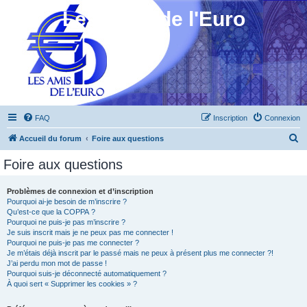
Les Amis de l'Euro
FAQ
Inscription
Connexion
R
Accueil du forum
Foire aux questions
e
Foire aux questions
c
h
Problèmes de connexion et d’inscription
Pourquoi ai-je besoin de m’inscrire ?
e
Qu’est-ce que la COPPA ?
r
Pourquoi ne puis-je pas m’inscrire ?
Je suis inscrit mais je ne peux pas me connecter !
c
Pourquoi ne puis-je pas me connecter ?
Je m’étais déjà inscrit par le passé mais ne peux à présent plus me connecter ?!
h
J’ai perdu mon mot de passe !
e
Pourquoi suis-je déconnecté automatiquement ?
À quoi sert « Supprimer les cookies » ?
r