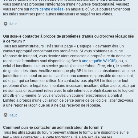
vous souhaitez proposer l’intégration d’une nouvelle fonctionnalité, veuillez
vous rendre sur
notre centre d’idées
(en anglais) où vous pourrez voter pour
les idées soumises par d’autres utilisateurs et suggérer les vôtres.
Haut
Qui dois-je contacter à propos de problèmes d’abus ou d’ordres légaux liés
à ce forum ?
Tous les administrateurs listés sur la page « L’équipe » devraient être un
contact approprié concernant ces problèmes. Si vous n’obtenez aucune
réponse de leur part, vous devriez alors contacter le propriétaire du domaine
(dont les informations sont disponibles grâce à
une requête WHOIS
), ou, si
celui-ci fonctionne sur un service gratuit (comme Yahoo, Free, etc.), le service
de gestion des abus. Veuillez noter que phpBB Limited n’a absolument aucune
juridiction et ne peut en aucun cas être tenu comme responsable de comment,
où et par qui ce forum est utilisé. Ne contactez pas phpBB Limited pour tout
problème d’ordre légal (commentaire incessant, insultant, diffamatoire, etc.) qui
ne sont pas directement reliés avec le site internet de phpBB.com ou le logiciel
phpBB en lui-même. Si vous envoyez un courrier électronique à phpBB
Limited à propos d’une utilisation de tierce partie de ce logiciel, attendez-vous
à une réponse laconique ou à ne pas recevoir de réponse.
Haut
Comment puis-je contacter un administrateur du forum ?
Tous les utilisateurs du forum peuvent utiliser le formulaire disponible sur le
lien « Nous contacter » si cette fonctionnalité a été activée par les