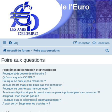
Les Amis de l'Euro
FAQ
Inscription
Connexion
R
Accueil du forum
Foire aux questions
e
Foire aux questions
c
h
Problèmes de connexion et d’inscription
Pourquoi ai-je besoin de m’inscrire ?
e
Qu’est-ce que la COPPA ?
r
Pourquoi ne puis-je pas m’inscrire ?
Je suis inscrit mais je ne peux pas me connecter !
c
Pourquoi ne puis-je pas me connecter ?
Je m’étais déjà inscrit par le passé mais ne peux à présent plus me connecter ?!
h
J’ai perdu mon mot de passe !
e
Pourquoi suis-je déconnecté automatiquement ?
À quoi sert « Supprimer les cookies » ?
r