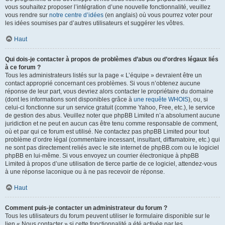
vous souhaitez proposer l’intégration d’une nouvelle fonctionnalité, veuillez
vous rendre sur
notre centre d’idées
(en anglais) où vous pourrez voter pour
les idées soumises par d’autres utilisateurs et suggérer les vôtres.
Haut
Qui dois-je contacter à propos de problèmes d’abus ou d’ordres légaux liés
à ce forum ?
Tous les administrateurs listés sur la page « L’équipe » devraient être un
contact approprié concernant ces problèmes. Si vous n’obtenez aucune
réponse de leur part, vous devriez alors contacter le propriétaire du domaine
(dont les informations sont disponibles grâce à
une requête WHOIS
), ou, si
celui-ci fonctionne sur un service gratuit (comme Yahoo, Free, etc.), le service
de gestion des abus. Veuillez noter que phpBB Limited n’a absolument aucune
juridiction et ne peut en aucun cas être tenu comme responsable de comment,
où et par qui ce forum est utilisé. Ne contactez pas phpBB Limited pour tout
problème d’ordre légal (commentaire incessant, insultant, diffamatoire, etc.) qui
ne sont pas directement reliés avec le site internet de phpBB.com ou le logiciel
phpBB en lui-même. Si vous envoyez un courrier électronique à phpBB
Limited à propos d’une utilisation de tierce partie de ce logiciel, attendez-vous
à une réponse laconique ou à ne pas recevoir de réponse.
Haut
Comment puis-je contacter un administrateur du forum ?
Tous les utilisateurs du forum peuvent utiliser le formulaire disponible sur le
lien « Nous contacter » si cette fonctionnalité a été activée par les