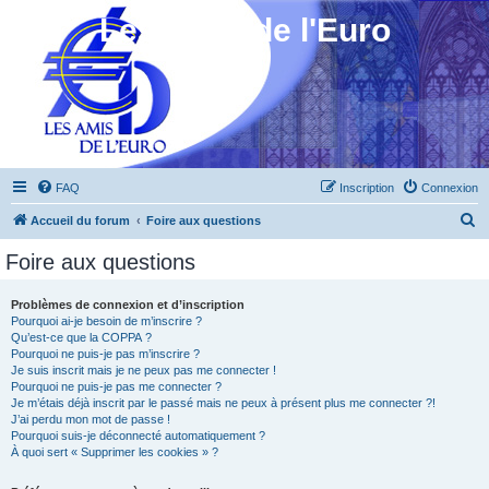
Les Amis de l'Euro
FAQ
Inscription
Connexion
R
Accueil du forum
Foire aux questions
e
Foire aux questions
c
h
Problèmes de connexion et d’inscription
Pourquoi ai-je besoin de m’inscrire ?
e
Qu’est-ce que la COPPA ?
r
Pourquoi ne puis-je pas m’inscrire ?
Je suis inscrit mais je ne peux pas me connecter !
c
Pourquoi ne puis-je pas me connecter ?
Je m’étais déjà inscrit par le passé mais ne peux à présent plus me connecter ?!
h
J’ai perdu mon mot de passe !
e
Pourquoi suis-je déconnecté automatiquement ?
À quoi sert « Supprimer les cookies » ?
r