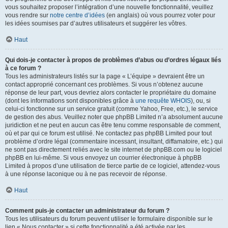
vous souhaitez proposer l’intégration d’une nouvelle fonctionnalité, veuillez
vous rendre sur
notre centre d’idées
(en anglais) où vous pourrez voter pour
les idées soumises par d’autres utilisateurs et suggérer les vôtres.
Haut
Qui dois-je contacter à propos de problèmes d’abus ou d’ordres légaux liés
à ce forum ?
Tous les administrateurs listés sur la page « L’équipe » devraient être un
contact approprié concernant ces problèmes. Si vous n’obtenez aucune
réponse de leur part, vous devriez alors contacter le propriétaire du domaine
(dont les informations sont disponibles grâce à
une requête WHOIS
), ou, si
celui-ci fonctionne sur un service gratuit (comme Yahoo, Free, etc.), le service
de gestion des abus. Veuillez noter que phpBB Limited n’a absolument aucune
juridiction et ne peut en aucun cas être tenu comme responsable de comment,
où et par qui ce forum est utilisé. Ne contactez pas phpBB Limited pour tout
problème d’ordre légal (commentaire incessant, insultant, diffamatoire, etc.) qui
ne sont pas directement reliés avec le site internet de phpBB.com ou le logiciel
phpBB en lui-même. Si vous envoyez un courrier électronique à phpBB
Limited à propos d’une utilisation de tierce partie de ce logiciel, attendez-vous
à une réponse laconique ou à ne pas recevoir de réponse.
Haut
Comment puis-je contacter un administrateur du forum ?
Tous les utilisateurs du forum peuvent utiliser le formulaire disponible sur le
lien « Nous contacter » si cette fonctionnalité a été activée par les