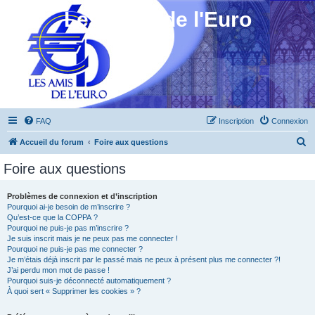
Les Amis de l'Euro
FAQ
Inscription
Connexion
R
Accueil du forum
Foire aux questions
e
Foire aux questions
c
h
Problèmes de connexion et d’inscription
Pourquoi ai-je besoin de m’inscrire ?
e
Qu’est-ce que la COPPA ?
r
Pourquoi ne puis-je pas m’inscrire ?
Je suis inscrit mais je ne peux pas me connecter !
c
Pourquoi ne puis-je pas me connecter ?
Je m’étais déjà inscrit par le passé mais ne peux à présent plus me connecter ?!
h
J’ai perdu mon mot de passe !
e
Pourquoi suis-je déconnecté automatiquement ?
À quoi sert « Supprimer les cookies » ?
r