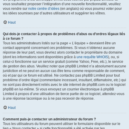
vous souhaitez proposer l’intégration d’une nouvelle fonctionnalité, veuillez
vous rendre sur
notre centre d’idées
(en anglais) où vous pourrez voter pour
les idées soumises par d’autres utilisateurs et suggérer les vôtres.
Haut
Qui dois-je contacter à propos de problèmes d’abus ou d’ordres légaux liés
à ce forum ?
Tous les administrateurs listés sur la page « L’équipe » devraient être un
contact approprié concernant ces problèmes. Si vous n’obtenez aucune
réponse de leur part, vous devriez alors contacter le propriétaire du domaine
(dont les informations sont disponibles grâce à
une requête WHOIS
), ou, si
celui-ci fonctionne sur un service gratuit (comme Yahoo, Free, etc.), le service
de gestion des abus. Veuillez noter que phpBB Limited n’a absolument aucune
juridiction et ne peut en aucun cas être tenu comme responsable de comment,
où et par qui ce forum est utilisé. Ne contactez pas phpBB Limited pour tout
problème d’ordre légal (commentaire incessant, insultant, diffamatoire, etc.) qui
ne sont pas directement reliés avec le site internet de phpBB.com ou le logiciel
phpBB en lui-même. Si vous envoyez un courrier électronique à phpBB
Limited à propos d’une utilisation de tierce partie de ce logiciel, attendez-vous
à une réponse laconique ou à ne pas recevoir de réponse.
Haut
Comment puis-je contacter un administrateur du forum ?
Tous les utilisateurs du forum peuvent utiliser le formulaire disponible sur le
lien « Nous contacter » si cette fonctionnalité a été activée par les