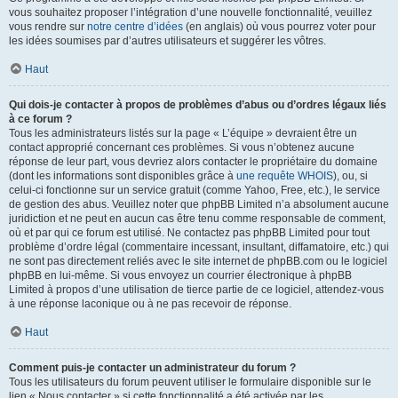
vous souhaitez proposer l’intégration d’une nouvelle fonctionnalité, veuillez
vous rendre sur
notre centre d’idées
(en anglais) où vous pourrez voter pour
les idées soumises par d’autres utilisateurs et suggérer les vôtres.
Haut
Qui dois-je contacter à propos de problèmes d’abus ou d’ordres légaux liés
à ce forum ?
Tous les administrateurs listés sur la page « L’équipe » devraient être un
contact approprié concernant ces problèmes. Si vous n’obtenez aucune
réponse de leur part, vous devriez alors contacter le propriétaire du domaine
(dont les informations sont disponibles grâce à
une requête WHOIS
), ou, si
celui-ci fonctionne sur un service gratuit (comme Yahoo, Free, etc.), le service
de gestion des abus. Veuillez noter que phpBB Limited n’a absolument aucune
juridiction et ne peut en aucun cas être tenu comme responsable de comment,
où et par qui ce forum est utilisé. Ne contactez pas phpBB Limited pour tout
problème d’ordre légal (commentaire incessant, insultant, diffamatoire, etc.) qui
ne sont pas directement reliés avec le site internet de phpBB.com ou le logiciel
phpBB en lui-même. Si vous envoyez un courrier électronique à phpBB
Limited à propos d’une utilisation de tierce partie de ce logiciel, attendez-vous
à une réponse laconique ou à ne pas recevoir de réponse.
Haut
Comment puis-je contacter un administrateur du forum ?
Tous les utilisateurs du forum peuvent utiliser le formulaire disponible sur le
lien « Nous contacter » si cette fonctionnalité a été activée par les