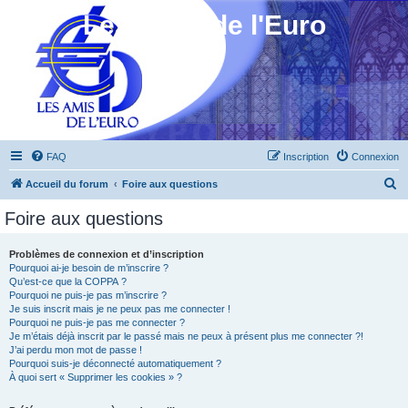
Les Amis de l'Euro
FAQ
Inscription
Connexion
R
Accueil du forum
Foire aux questions
e
Foire aux questions
c
h
Problèmes de connexion et d’inscription
Pourquoi ai-je besoin de m’inscrire ?
e
Qu’est-ce que la COPPA ?
r
Pourquoi ne puis-je pas m’inscrire ?
Je suis inscrit mais je ne peux pas me connecter !
c
Pourquoi ne puis-je pas me connecter ?
Je m’étais déjà inscrit par le passé mais ne peux à présent plus me connecter ?!
h
J’ai perdu mon mot de passe !
e
Pourquoi suis-je déconnecté automatiquement ?
À quoi sert « Supprimer les cookies » ?
r