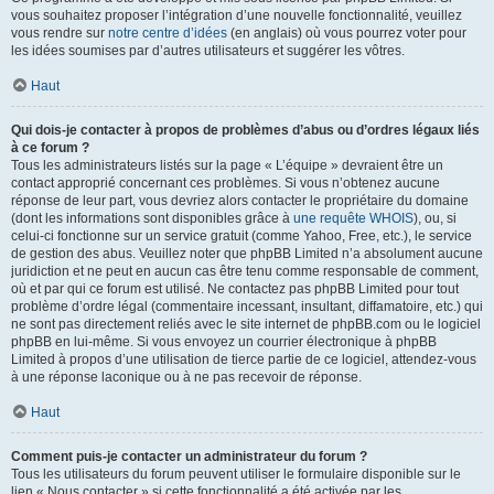
vous souhaitez proposer l’intégration d’une nouvelle fonctionnalité, veuillez
vous rendre sur
notre centre d’idées
(en anglais) où vous pourrez voter pour
les idées soumises par d’autres utilisateurs et suggérer les vôtres.
Haut
Qui dois-je contacter à propos de problèmes d’abus ou d’ordres légaux liés
à ce forum ?
Tous les administrateurs listés sur la page « L’équipe » devraient être un
contact approprié concernant ces problèmes. Si vous n’obtenez aucune
réponse de leur part, vous devriez alors contacter le propriétaire du domaine
(dont les informations sont disponibles grâce à
une requête WHOIS
), ou, si
celui-ci fonctionne sur un service gratuit (comme Yahoo, Free, etc.), le service
de gestion des abus. Veuillez noter que phpBB Limited n’a absolument aucune
juridiction et ne peut en aucun cas être tenu comme responsable de comment,
où et par qui ce forum est utilisé. Ne contactez pas phpBB Limited pour tout
problème d’ordre légal (commentaire incessant, insultant, diffamatoire, etc.) qui
ne sont pas directement reliés avec le site internet de phpBB.com ou le logiciel
phpBB en lui-même. Si vous envoyez un courrier électronique à phpBB
Limited à propos d’une utilisation de tierce partie de ce logiciel, attendez-vous
à une réponse laconique ou à ne pas recevoir de réponse.
Haut
Comment puis-je contacter un administrateur du forum ?
Tous les utilisateurs du forum peuvent utiliser le formulaire disponible sur le
lien « Nous contacter » si cette fonctionnalité a été activée par les