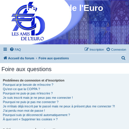
Les Amis de l'Euro
FAQ
Inscription
Connexion
R
Accueil du forum
Foire aux questions
e
Foire aux questions
c
h
Problèmes de connexion et d’inscription
Pourquoi ai-je besoin de m’inscrire ?
e
Qu’est-ce que la COPPA ?
r
Pourquoi ne puis-je pas m’inscrire ?
Je suis inscrit mais je ne peux pas me connecter !
c
Pourquoi ne puis-je pas me connecter ?
Je m’étais déjà inscrit par le passé mais ne peux à présent plus me connecter ?!
h
J’ai perdu mon mot de passe !
e
Pourquoi suis-je déconnecté automatiquement ?
À quoi sert « Supprimer les cookies » ?
r