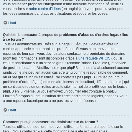
vous souhaitez proposer l’intégration d’une nouvelle fonctionnalité, veuillez
vous rendre sur
notre centre d’idées
(en anglais) où vous pourrez voter pour
les idées soumises par d’autres utilisateurs et suggérer les vôtres.
Haut
Qui dois-je contacter à propos de problèmes d’abus ou d’ordres légaux liés
à ce forum ?
Tous les administrateurs listés sur la page « L’équipe » devraient être un
contact approprié concernant ces problèmes. Si vous n’obtenez aucune
réponse de leur part, vous devriez alors contacter le propriétaire du domaine
(dont les informations sont disponibles grâce à
une requête WHOIS
), ou, si
celui-ci fonctionne sur un service gratuit (comme Yahoo, Free, etc.), le service
de gestion des abus. Veuillez noter que phpBB Limited n’a absolument aucune
juridiction et ne peut en aucun cas être tenu comme responsable de comment,
où et par qui ce forum est utilisé. Ne contactez pas phpBB Limited pour tout
problème d’ordre légal (commentaire incessant, insultant, diffamatoire, etc.) qui
ne sont pas directement reliés avec le site internet de phpBB.com ou le logiciel
phpBB en lui-même. Si vous envoyez un courrier électronique à phpBB
Limited à propos d’une utilisation de tierce partie de ce logiciel, attendez-vous
à une réponse laconique ou à ne pas recevoir de réponse.
Haut
Comment puis-je contacter un administrateur du forum ?
Tous les utilisateurs du forum peuvent utiliser le formulaire disponible sur le
lien « Nous contacter » si cette fonctionnalité a été activée par les