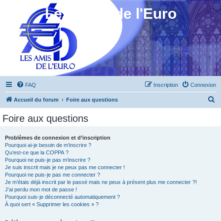
Les Amis de l'Euro
FAQ
Inscription
Connexion
R
Accueil du forum
Foire aux questions
e
Foire aux questions
c
h
Problèmes de connexion et d’inscription
Pourquoi ai-je besoin de m’inscrire ?
e
Qu’est-ce que la COPPA ?
r
Pourquoi ne puis-je pas m’inscrire ?
Je suis inscrit mais je ne peux pas me connecter !
c
Pourquoi ne puis-je pas me connecter ?
Je m’étais déjà inscrit par le passé mais ne peux à présent plus me connecter ?!
h
J’ai perdu mon mot de passe !
e
Pourquoi suis-je déconnecté automatiquement ?
À quoi sert « Supprimer les cookies » ?
r