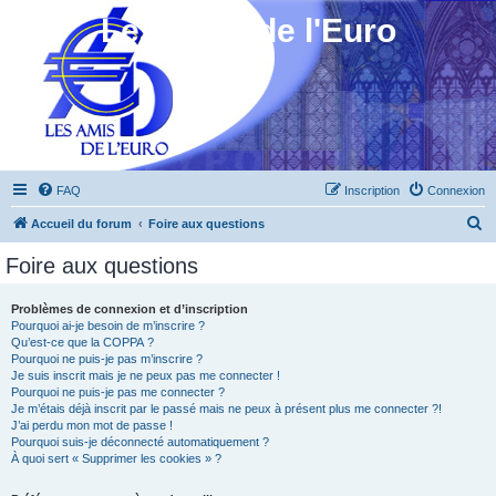
Les Amis de l'Euro
FAQ
Inscription
Connexion
R
Accueil du forum
Foire aux questions
e
Foire aux questions
c
h
Problèmes de connexion et d’inscription
Pourquoi ai-je besoin de m’inscrire ?
e
Qu’est-ce que la COPPA ?
r
Pourquoi ne puis-je pas m’inscrire ?
Je suis inscrit mais je ne peux pas me connecter !
c
Pourquoi ne puis-je pas me connecter ?
Je m’étais déjà inscrit par le passé mais ne peux à présent plus me connecter ?!
h
J’ai perdu mon mot de passe !
e
Pourquoi suis-je déconnecté automatiquement ?
À quoi sert « Supprimer les cookies » ?
r