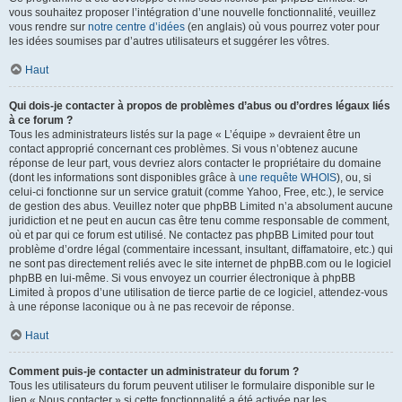
vous souhaitez proposer l’intégration d’une nouvelle fonctionnalité, veuillez
vous rendre sur
notre centre d’idées
(en anglais) où vous pourrez voter pour
les idées soumises par d’autres utilisateurs et suggérer les vôtres.
Haut
Qui dois-je contacter à propos de problèmes d’abus ou d’ordres légaux liés
à ce forum ?
Tous les administrateurs listés sur la page « L’équipe » devraient être un
contact approprié concernant ces problèmes. Si vous n’obtenez aucune
réponse de leur part, vous devriez alors contacter le propriétaire du domaine
(dont les informations sont disponibles grâce à
une requête WHOIS
), ou, si
celui-ci fonctionne sur un service gratuit (comme Yahoo, Free, etc.), le service
de gestion des abus. Veuillez noter que phpBB Limited n’a absolument aucune
juridiction et ne peut en aucun cas être tenu comme responsable de comment,
où et par qui ce forum est utilisé. Ne contactez pas phpBB Limited pour tout
problème d’ordre légal (commentaire incessant, insultant, diffamatoire, etc.) qui
ne sont pas directement reliés avec le site internet de phpBB.com ou le logiciel
phpBB en lui-même. Si vous envoyez un courrier électronique à phpBB
Limited à propos d’une utilisation de tierce partie de ce logiciel, attendez-vous
à une réponse laconique ou à ne pas recevoir de réponse.
Haut
Comment puis-je contacter un administrateur du forum ?
Tous les utilisateurs du forum peuvent utiliser le formulaire disponible sur le
lien « Nous contacter » si cette fonctionnalité a été activée par les