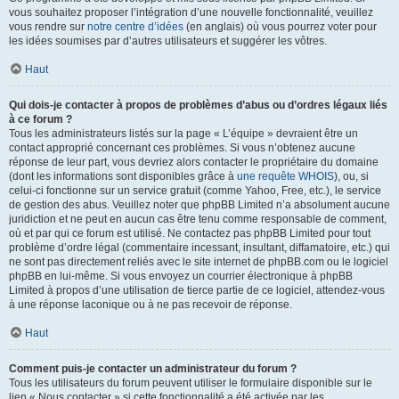
vous souhaitez proposer l’intégration d’une nouvelle fonctionnalité, veuillez
vous rendre sur
notre centre d’idées
(en anglais) où vous pourrez voter pour
les idées soumises par d’autres utilisateurs et suggérer les vôtres.
Haut
Qui dois-je contacter à propos de problèmes d’abus ou d’ordres légaux liés
à ce forum ?
Tous les administrateurs listés sur la page « L’équipe » devraient être un
contact approprié concernant ces problèmes. Si vous n’obtenez aucune
réponse de leur part, vous devriez alors contacter le propriétaire du domaine
(dont les informations sont disponibles grâce à
une requête WHOIS
), ou, si
celui-ci fonctionne sur un service gratuit (comme Yahoo, Free, etc.), le service
de gestion des abus. Veuillez noter que phpBB Limited n’a absolument aucune
juridiction et ne peut en aucun cas être tenu comme responsable de comment,
où et par qui ce forum est utilisé. Ne contactez pas phpBB Limited pour tout
problème d’ordre légal (commentaire incessant, insultant, diffamatoire, etc.) qui
ne sont pas directement reliés avec le site internet de phpBB.com ou le logiciel
phpBB en lui-même. Si vous envoyez un courrier électronique à phpBB
Limited à propos d’une utilisation de tierce partie de ce logiciel, attendez-vous
à une réponse laconique ou à ne pas recevoir de réponse.
Haut
Comment puis-je contacter un administrateur du forum ?
Tous les utilisateurs du forum peuvent utiliser le formulaire disponible sur le
lien « Nous contacter » si cette fonctionnalité a été activée par les