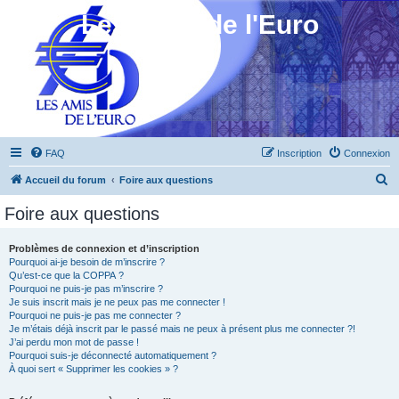
Les Amis de l'Euro
FAQ
Inscription
Connexion
R
Accueil du forum
Foire aux questions
e
Foire aux questions
c
h
Problèmes de connexion et d’inscription
Pourquoi ai-je besoin de m’inscrire ?
e
Qu’est-ce que la COPPA ?
r
Pourquoi ne puis-je pas m’inscrire ?
Je suis inscrit mais je ne peux pas me connecter !
c
Pourquoi ne puis-je pas me connecter ?
Je m’étais déjà inscrit par le passé mais ne peux à présent plus me connecter ?!
h
J’ai perdu mon mot de passe !
e
Pourquoi suis-je déconnecté automatiquement ?
À quoi sert « Supprimer les cookies » ?
r