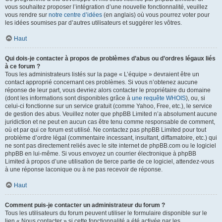
vous souhaitez proposer l’intégration d’une nouvelle fonctionnalité, veuillez
vous rendre sur
notre centre d’idées
(en anglais) où vous pourrez voter pour
les idées soumises par d’autres utilisateurs et suggérer les vôtres.
Haut
Qui dois-je contacter à propos de problèmes d’abus ou d’ordres légaux liés
à ce forum ?
Tous les administrateurs listés sur la page « L’équipe » devraient être un
contact approprié concernant ces problèmes. Si vous n’obtenez aucune
réponse de leur part, vous devriez alors contacter le propriétaire du domaine
(dont les informations sont disponibles grâce à
une requête WHOIS
), ou, si
celui-ci fonctionne sur un service gratuit (comme Yahoo, Free, etc.), le service
de gestion des abus. Veuillez noter que phpBB Limited n’a absolument aucune
juridiction et ne peut en aucun cas être tenu comme responsable de comment,
où et par qui ce forum est utilisé. Ne contactez pas phpBB Limited pour tout
problème d’ordre légal (commentaire incessant, insultant, diffamatoire, etc.) qui
ne sont pas directement reliés avec le site internet de phpBB.com ou le logiciel
phpBB en lui-même. Si vous envoyez un courrier électronique à phpBB
Limited à propos d’une utilisation de tierce partie de ce logiciel, attendez-vous
à une réponse laconique ou à ne pas recevoir de réponse.
Haut
Comment puis-je contacter un administrateur du forum ?
Tous les utilisateurs du forum peuvent utiliser le formulaire disponible sur le
lien « Nous contacter » si cette fonctionnalité a été activée par les