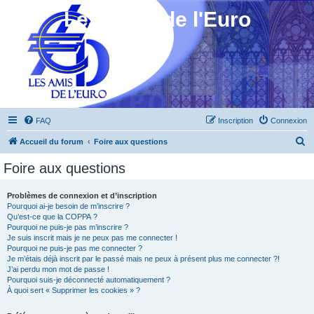
Les Amis de l'Euro
FAQ
Inscription
Connexion
R
Accueil du forum
Foire aux questions
e
Foire aux questions
c
h
Problèmes de connexion et d’inscription
Pourquoi ai-je besoin de m’inscrire ?
e
Qu’est-ce que la COPPA ?
r
Pourquoi ne puis-je pas m’inscrire ?
Je suis inscrit mais je ne peux pas me connecter !
c
Pourquoi ne puis-je pas me connecter ?
Je m’étais déjà inscrit par le passé mais ne peux à présent plus me connecter ?!
h
J’ai perdu mon mot de passe !
e
Pourquoi suis-je déconnecté automatiquement ?
À quoi sert « Supprimer les cookies » ?
r