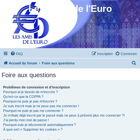
Les Amis de l'Euro
FAQ
Inscription
Connexion
R
Accueil du forum
Foire aux questions
e
Foire aux questions
c
h
Problèmes de connexion et d’inscription
Pourquoi ai-je besoin de m’inscrire ?
e
Qu’est-ce que la COPPA ?
r
Pourquoi ne puis-je pas m’inscrire ?
Je suis inscrit mais je ne peux pas me connecter !
c
Pourquoi ne puis-je pas me connecter ?
Je m’étais déjà inscrit par le passé mais ne peux à présent plus me connecter ?!
h
J’ai perdu mon mot de passe !
e
Pourquoi suis-je déconnecté automatiquement ?
À quoi sert « Supprimer les cookies » ?
r