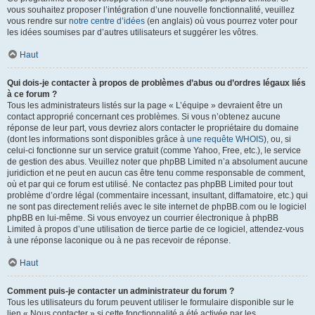
vous souhaitez proposer l’intégration d’une nouvelle fonctionnalité, veuillez
vous rendre sur
notre centre d’idées
(en anglais) où vous pourrez voter pour
les idées soumises par d’autres utilisateurs et suggérer les vôtres.
Haut
Qui dois-je contacter à propos de problèmes d’abus ou d’ordres légaux liés
à ce forum ?
Tous les administrateurs listés sur la page « L’équipe » devraient être un
contact approprié concernant ces problèmes. Si vous n’obtenez aucune
réponse de leur part, vous devriez alors contacter le propriétaire du domaine
(dont les informations sont disponibles grâce à
une requête WHOIS
), ou, si
celui-ci fonctionne sur un service gratuit (comme Yahoo, Free, etc.), le service
de gestion des abus. Veuillez noter que phpBB Limited n’a absolument aucune
juridiction et ne peut en aucun cas être tenu comme responsable de comment,
où et par qui ce forum est utilisé. Ne contactez pas phpBB Limited pour tout
problème d’ordre légal (commentaire incessant, insultant, diffamatoire, etc.) qui
ne sont pas directement reliés avec le site internet de phpBB.com ou le logiciel
phpBB en lui-même. Si vous envoyez un courrier électronique à phpBB
Limited à propos d’une utilisation de tierce partie de ce logiciel, attendez-vous
à une réponse laconique ou à ne pas recevoir de réponse.
Haut
Comment puis-je contacter un administrateur du forum ?
Tous les utilisateurs du forum peuvent utiliser le formulaire disponible sur le
lien « Nous contacter » si cette fonctionnalité a été activée par les